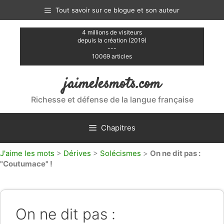
Aller
Tout savoir sur ce blogue et son auteur
au
contenu
4 millions de visiteurs
depuis la création (2019)
---
10069 articles
jaimelesmots.com
Richesse et défense de la langue française
Chapitres
J'aime les mots
>
Dérives
>
Solécismes
>
On ne dit pas :
"Coutumace" !
On ne dit pas :