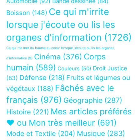
Automobile
(92)
Bande dessinée
(84)
Ce qui m'irrite
Boisson
(148)
lorsque j'écoute ou lis les
organes d'information
(1726)
Ce qui me met du baume au coeur lorsque j’écoute ou lis les organes
Corps
Cinéma
(376)
d’information
(9)
humain
(589)
Droit Justice
Couleurs
(50)
Défense
(218)
Fruits et légumes ou
(83)
Fâchés avec le
végétaux
(188)
français
(976)
Géographie
(287)
Mes articles préférés
Histoire
(221)
❤ ou Mon très meilleur
(691)
Musique
(283)
Mode et Textile
(204)