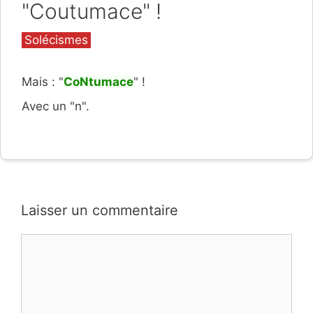
"Coutumace" !
Catégories
Solécismes
Mais : "
CoNtumace
" !
Avec un "n".
Laisser un commentaire
Commentaire