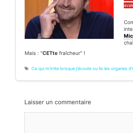
avale
Com
inte
Mi
cha
Mais : "
CETte
fraîcheur" !
Étiquettes
Ce qui m'irrite lorsque j'écoute ou lis les organes d
Laisser un commentaire
Commentaire