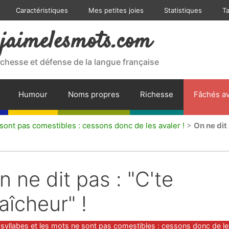
Caractéristiques
Mes petites joies
Statistiques
T
jaimelesmots.com
ichesse et défense de la langue française
Humour
Noms propres
Richesse
Fâchés av
 sont pas comestibles : cessons donc de les avaler !
>
On ne dit 
n ne dit pas : "C'te
raîcheur" !
gories
 syllabes et les mots ne sont pas comestibles : cessons donc de l