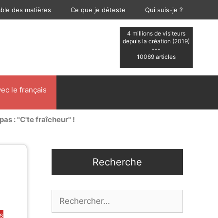
able des matières
Ce que je déteste
Qui suis-je ?
4 millions de visiteurs
depuis la création (2019)
---
10069 articles
ec le français
pas : "C'te fraîcheur" !
Recherche
Rechercher :
es