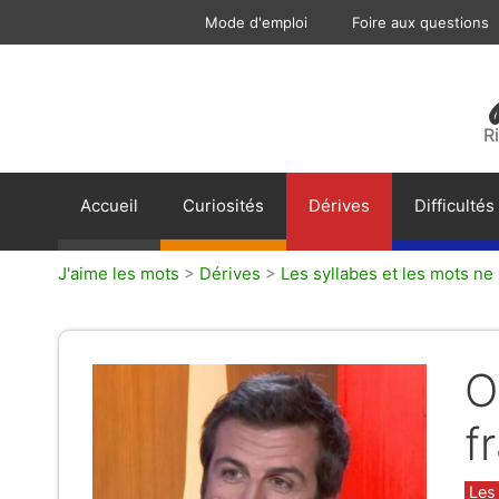
Aller
Mode d'emploi
Foire aux questions
au
contenu
R
Accueil
Curiosités
Dérives
Difficultés
J'aime les mots
>
Dérives
>
Les syllabes et les mots ne
O
f
Caté
Les