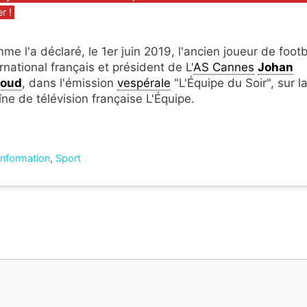
r !
me l'a déclaré, le 1er juin 2019, l'ancien joueur de footb
rnational français et président de L'
AS Cannes
Johan
coud
, dans l'émission
vespérale
"L'Équipe du Soir", sur l
îne de télévision française L'Équipe.
'information
,
Sport