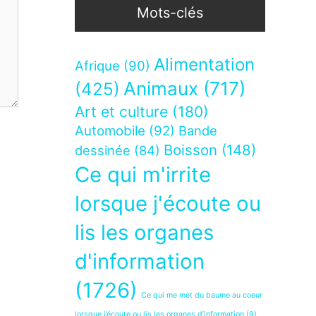
Mots-clés
Alimentation
Afrique
(90)
Animaux
(717)
(425)
Art et culture
(180)
Automobile
(92)
Bande
Boisson
(148)
dessinée
(84)
Ce qui m'irrite
lorsque j'écoute ou
lis les organes
d'information
(1726)
Ce qui me met du baume au coeur
lorsque j’écoute ou lis les organes d’information
(9)