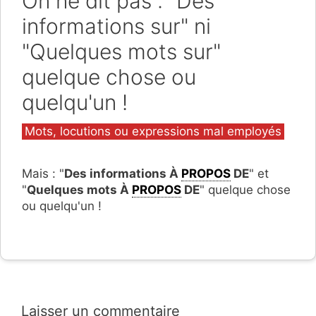
On ne dit pas : "Des
informations sur" ni
"Quelques mots sur"
quelque chose ou
quelqu'un !
Catégories
Mots, locutions ou expressions mal employés
Mais : "
Des informations À
PROPOS
DE
" et
"
Quelques mots À
PROPOS
DE
" quelque chose
ou quelqu'un !
Laisser un commentaire