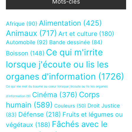
Mots-clés
Alimentation
(425)
Afrique
(90)
Animaux
(717)
Art et culture
(180)
Automobile
(92)
Bande dessinée
(84)
Ce qui m'irrite
Boisson
(148)
lorsque j'écoute ou lis les
organes d'information
(1726)
Ce qui me met du baume au coeur lorsque j’écoute ou lis les organes
Corps
Cinéma
(376)
d’information
(9)
humain
(589)
Droit Justice
Couleurs
(50)
Défense
(218)
Fruits et légumes ou
(83)
Fâchés avec le
végétaux
(188)