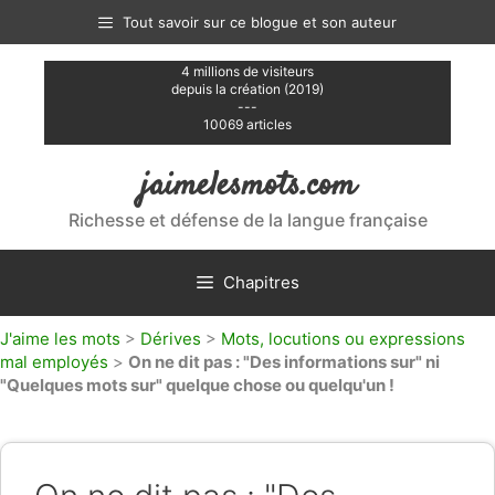
Aller
Tout savoir sur ce blogue et son auteur
au
contenu
4 millions de visiteurs
depuis la création (2019)
---
10069 articles
jaimelesmots.com
Richesse et défense de la langue française
Chapitres
J'aime les mots
>
Dérives
>
Mots, locutions ou expressions
mal employés
>
On ne dit pas : "Des informations sur" ni
"Quelques mots sur" quelque chose ou quelqu'un !