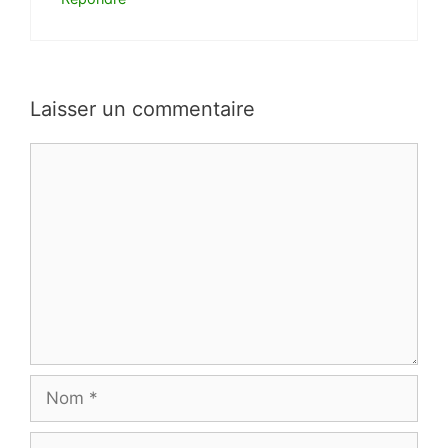
Laisser un commentaire
Commentaire
Nom
E-