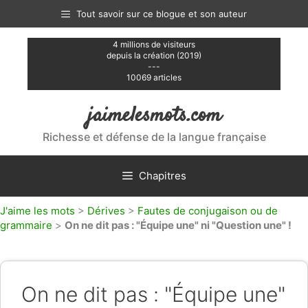
Aller
Tout savoir sur ce blogue et son auteur
au
contenu
4 millions de visiteurs
depuis la création (2019)
---
10069 articles
jaimelesmots.com
Richesse et défense de la langue française
Chapitres
J'aime les mots
>
Dérives
>
Fautes de conjugaison ou de
grammaire
>
On ne dit pas : "Équipe une" ni "Question une" !
On ne dit pas : "Équipe une"