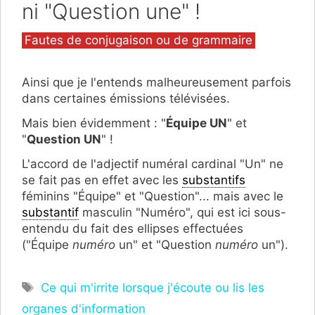
ni "Question une" !
Catégories
Fautes de conjugaison ou de grammaire
Ainsi que je l'entends malheureusement parfois
dans certaines émissions télévisées.
Mais bien évidemment : "
Équipe UN
" et
"
Question UN
" !
L'accord de l'adjectif numéral cardinal "Un" ne
se fait pas en effet avec les
substantifs
féminins "Équipe" et "Question"... mais avec le
substantif
masculin "Numéro", qui est ici sous-
entendu du fait des ellipses effectuées
("Équipe
numéro
un" et "Question
numéro
un").
Étiquettes
Ce qui m'irrite lorsque j'écoute ou lis les
organes d'information