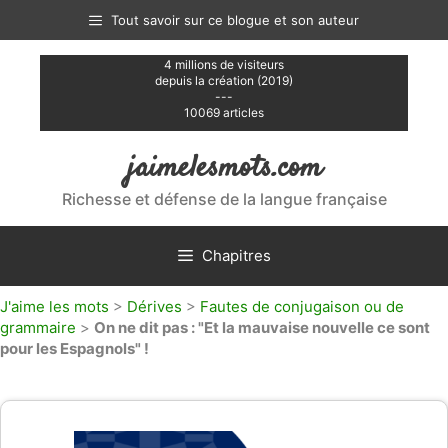
Aller
Tout savoir sur ce blogue et son auteur
au
contenu
4 millions de visiteurs
depuis la création (2019)
---
10069 articles
jaimelesmots.com
Richesse et défense de la langue française
Chapitres
J'aime les mots
>
Dérives
>
Fautes de conjugaison ou de
grammaire
>
On ne dit pas : "Et la mauvaise nouvelle ce sont
pour les Espagnols" !