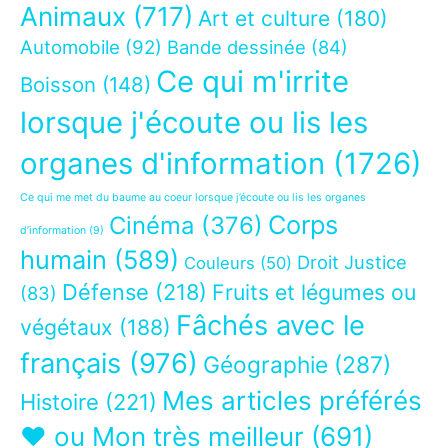
Animaux
(717)
Art et culture
(180)
Automobile
(92)
Bande dessinée
(84)
Ce qui m'irrite
Boisson
(148)
lorsque j'écoute ou lis les
organes d'information
(1726)
Ce qui me met du baume au coeur lorsque j’écoute ou lis les organes
Corps
Cinéma
(376)
d’information
(9)
humain
(589)
Droit Justice
Couleurs
(50)
Défense
(218)
Fruits et légumes ou
(83)
Fâchés avec le
végétaux
(188)
français
(976)
Géographie
(287)
Mes articles préférés
Histoire
(221)
❤ ou Mon très meilleur
(691)