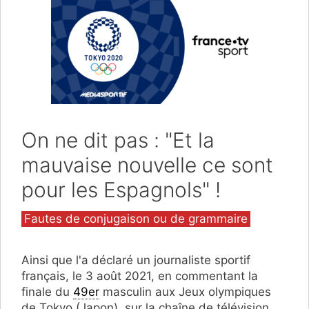
On ne dit pas : "Et la
mauvaise nouvelle ce sont
pour les Espagnols" !
Catégories
Fautes de conjugaison ou de grammaire
Ainsi que l'a déclaré un journaliste sportif
français, le 3 août 2021, en commentant la
finale du
49er
masculin aux Jeux olympiques
de Tokyo (Japon), sur la chaîne de télévision