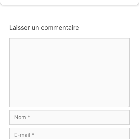
Laisser un commentaire
Commentaire
Nom
E-
mail