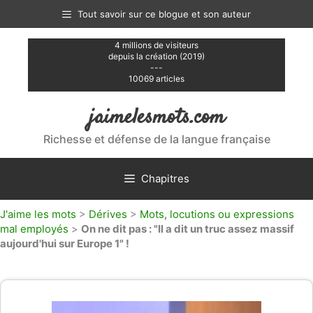
Aller
Tout savoir sur ce blogue et son auteur
au
contenu
4 millions de visiteurs
depuis la création (2019)
---
10069 articles
jaimelesmots.com
Richesse et défense de la langue française
Chapitres
J'aime les mots
>
Dérives
>
Mots, locutions ou expressions
mal employés
>
On ne dit pas : "Il a dit un truc assez massif
aujourd'hui sur Europe 1" !