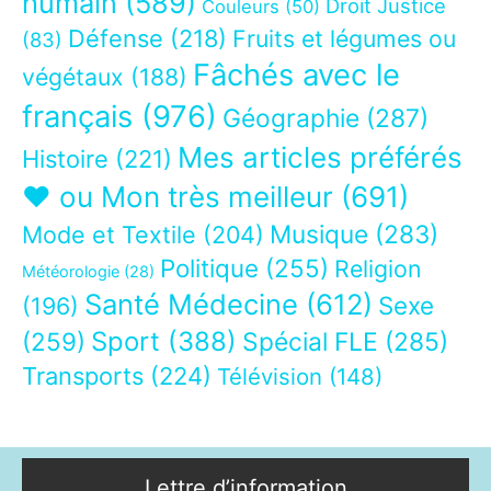
humain
(589)
Droit Justice
Couleurs
(50)
Défense
(218)
Fruits et légumes ou
(83)
Fâchés avec le
végétaux
(188)
français
(976)
Géographie
(287)
Mes articles préférés
Histoire
(221)
❤ ou Mon très meilleur
(691)
Musique
(283)
Mode et Textile
(204)
Politique
(255)
Religion
Météorologie
(28)
Santé Médecine
(612)
Sexe
(196)
Sport
(388)
(259)
Spécial FLE
(285)
Transports
(224)
Télévision
(148)
Lettre d’information