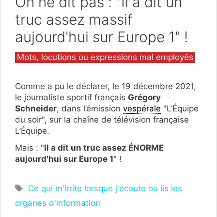
On ne dit pas : "Il a dit un
truc assez massif
aujourd'hui sur Europe 1" !
Catégories
Mots, locutions ou expressions mal employés
Comme a pu le déclarer, le 19 décembre 2021,
le journaliste sportif français
Grégory
Schneider
, dans l’émission
vespérale
"L’Équipe
du soir", sur la chaîne de télévision française
L’Équipe.
Mais : "
Il a dit un truc assez ÉNORME
aujourd'hui sur Europe 1
" !
Étiquettes
Ce qui m'irrite lorsque j'écoute ou lis les
organes d'information