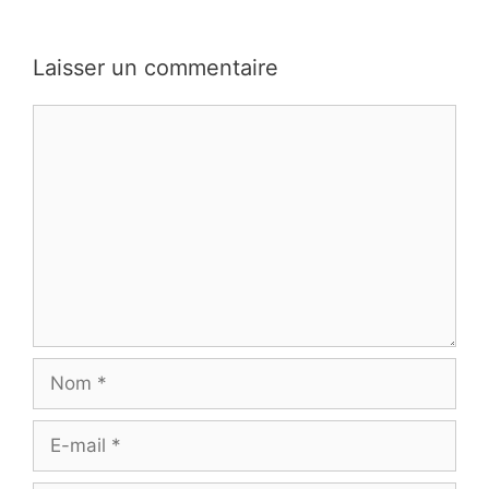
Laisser un commentaire
Commentaire
Nom
E-
mail