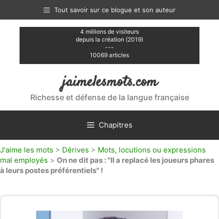
Aller
Tout savoir sur ce blogue et son auteur
au
contenu
4 millions de visiteurs
depuis la création (2019)
---
10069 articles
jaimelesmots.com
Richesse et défense de la langue française
Chapitres
J'aime les mots
>
Dérives
>
Mots, locutions ou expressions
mal employés
>
On ne dit pas : "Il a replacé les joueurs phares
à leurs postes préférentiels" !