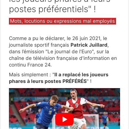
postes préférentiels" !
Catégories
Mots, locutions ou expressions mal employés
Comme a pu le déclarer, le 26 juin 2021, le
journaliste sportif français
Patrick Juillard
,
dans l’émission "Le journal de l'Euro", sur la
chaîne de télévision française d'information en
continu France 24.
Mais simplement : "
Il a replacé les joueurs
phares à leurs postes PRÉFÉRÉS
" !