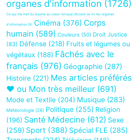
organes d'information
(1726)
Ce qui me met du baume au coeur lorsque j’écoute ou lis les organes
Corps
Cinéma
(376)
d’information
(9)
humain
(589)
Droit Justice
Couleurs
(50)
Défense
(218)
Fruits et légumes ou
(83)
Fâchés avec le
végétaux
(188)
français
(976)
Géographie
(287)
Mes articles préférés
Histoire
(221)
❤ ou Mon très meilleur
(691)
Musique
(283)
Mode et Textile
(204)
Politique
(255)
Religion
Météorologie
(28)
Santé Médecine
(612)
Sexe
(196)
Sport
(388)
(259)
Spécial FLE
(285)