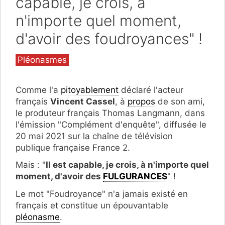
capable, je crois, à
n'importe quel moment,
d'avoir des foudroyances" !
Catégories
Pléonasmes
Comme l'a
pitoyablement
déclaré l'acteur
français
Vincent Cassel
, à
propos
de son ami,
le produteur français Thomas Langmann, dans
l'émission "Complément d'enquête", diffusée le
20 mai 2021 sur la chaîne de télévision
publique française France 2.
Mais : "
Il est capable, je crois, à n'importe quel
moment, d'avoir des
FULGURANCES
" !
Le mot "Foudroyance" n'a jamais existé en
français et constitue un épouvantable
pléonasme
.