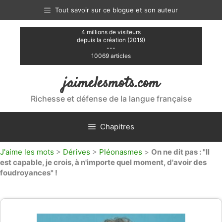
Aller
Tout savoir sur ce blogue et son auteur
au
contenu
4 millions de visiteurs
depuis la création (2019)
---
10069 articles
jaimelesmots.com
Richesse et défense de la langue française
Chapitres
J'aime les mots
>
Dérives
>
Pléonasmes
>
On ne dit pas : "Il
est capable, je crois, à n'importe quel moment, d'avoir des
foudroyances" !