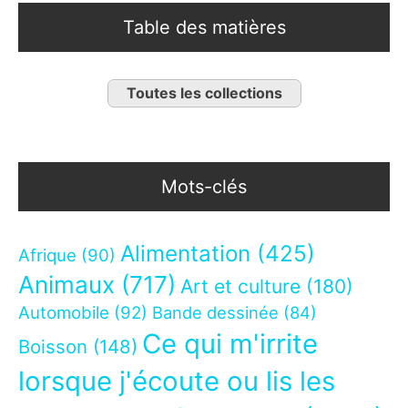
Table des matières
Toutes les collections
Mots-clés
Alimentation
(425)
Afrique
(90)
Animaux
(717)
Art et culture
(180)
Automobile
(92)
Bande dessinée
(84)
Ce qui m'irrite
Boisson
(148)
lorsque j'écoute ou lis les