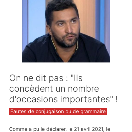
On ne dit pas : "Ils
concèdent un nombre
d'occasions importantes" !
Catégories
Fautes de conjugaison ou de grammaire
Comme a pu le déclarer, le 21 avril 2021, le