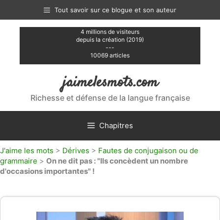
Aller
Tout savoir sur ce blogue et son auteur
au
contenu
4 millions de visiteurs
depuis la création (2019)
---
10069 articles
jaimelesmots.com
Richesse et défense de la langue française
Chapitres
J'aime les mots
>
Dérives
>
Fautes de conjugaison ou de
grammaire
>
On ne dit pas : "Ils concèdent un nombre
d'occasions importantes" !