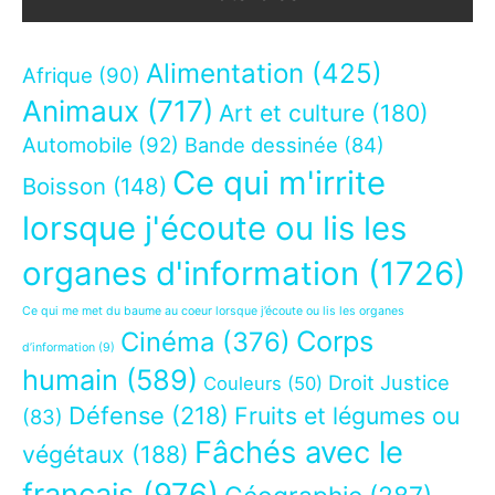
Alimentation
(425)
Afrique
(90)
Animaux
(717)
Art et culture
(180)
Automobile
(92)
Bande dessinée
(84)
Ce qui m'irrite
Boisson
(148)
lorsque j'écoute ou lis les
organes d'information
(1726)
Ce qui me met du baume au coeur lorsque j’écoute ou lis les organes
Corps
Cinéma
(376)
d’information
(9)
humain
(589)
Droit Justice
Couleurs
(50)
Défense
(218)
Fruits et légumes ou
(83)
Fâchés avec le
végétaux
(188)
français
(976)