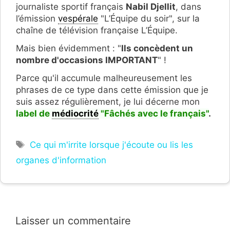
journaliste sportif français
Nabil Djellit
, dans
l’émission
vespérale
"L’Équipe du soir", sur la
chaîne de télévision française L’Équipe.
Mais bien évidemment : "
Ils concèdent un
nombre d'occasions IMPORTANT
" !
Parce qu'il accumule malheureusement les
phrases de ce type dans cette émission que je
suis assez régulièrement, je lui décerne mon
label de
médiocrité
"F
â
chés avec le français
"
.
Étiquettes
Ce qui m'irrite lorsque j'écoute ou lis les
organes d'information
Laisser un commentaire