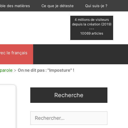
able des matières
Ce que je déteste
Qui suis-je ?
4 millions de visiteurs
depuis la création (2019)
---
10069 articles
ec le français
 parole
>
On ne dit pas : "Imposture" !
Recherche
Rechercher :