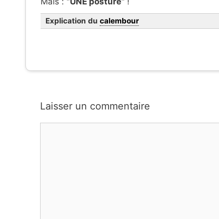
Mais : "
UNE posture
" !
Explication du
calembour
Laisser un commentaire
Commentaire