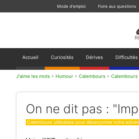
Aller
Mode d'emploi
Foire aux questions
au
contenu
R
Accueil
Curiosités
Dérives
Difficultés
J'aime les mots
>
Humour
>
Calembours
>
Calembours u
On ne dit pas : "Imp
Catégories
Calembours utilisables pour désarçonner votre adversa