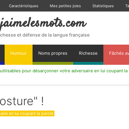
Caractéristiques
Mes petites joies
Statistiques
T
jaimelesmots.com
ichesse et défense de la langue française
Humour
Noms propres
Richesse
Fâchés av
tilisables pour désarçonner votre adversaire en lui coupant la
osture" !
ire en lui coupant la parole