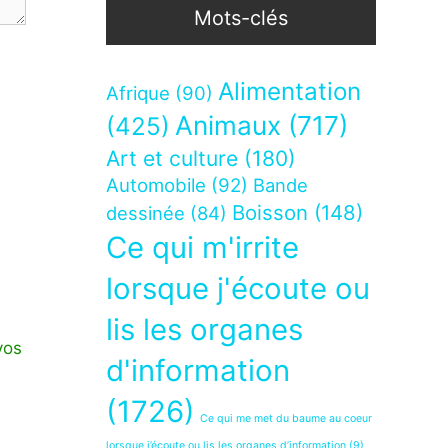
Mots-clés
Alimentation
Afrique
(90)
Animaux
(717)
(425)
Art et culture
(180)
Automobile
(92)
Bande
Boisson
(148)
dessinée
(84)
Ce qui m'irrite
lorsque j'écoute ou
lis les organes
vos
d'information
(1726)
Ce qui me met du baume au coeur
lorsque j’écoute ou lis les organes d’information
(9)