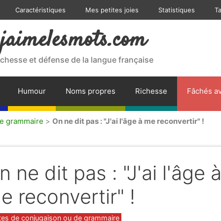
Caractéristiques
Mes petites joies
Statistiques
T
jaimelesmots.com
ichesse et défense de la langue française
Humour
Noms propres
Richesse
Fâchés av
de grammaire
>
On ne dit pas : "J'ai l'âge à me reconvertir" !
n ne dit pas : "J'ai l'âge 
e reconvertir" !
gories
tes de conjugaison ou de grammaire