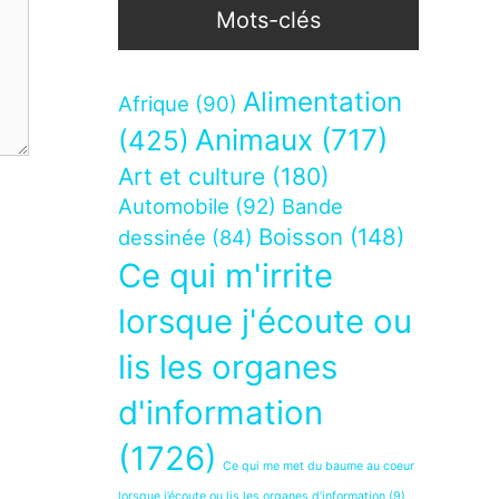
Mots-clés
Alimentation
Afrique
(90)
Animaux
(717)
(425)
Art et culture
(180)
Automobile
(92)
Bande
Boisson
(148)
dessinée
(84)
Ce qui m'irrite
lorsque j'écoute ou
lis les organes
d'information
(1726)
Ce qui me met du baume au coeur
lorsque j’écoute ou lis les organes d’information
(9)