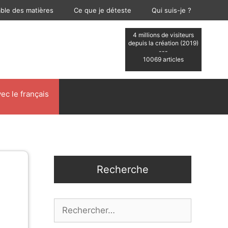
able des matières
Ce que je déteste
Qui suis-je ?
4 millions de visiteurs
depuis la création (2019)
---
10069 articles
ec le français
Recherche
à
Rechercher :