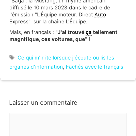
"Saga : la Mustang, un mythe américain",
diffusé le 10 mars 2023 dans le cadre de
l'émission "L'Équipe moteur. Direct
Auto
Express", sur la chaîne L'Équipe.
Mais, en français : "
J'ai trouvé
ça
tellement
magnifique, ces voitures, que
" !
Étiquettes
Ce qui m'irrite lorsque j'écoute ou lis les
organes d'information
,
Fâchés avec le français
Laisser un commentaire
Commentaire