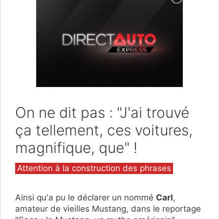
On ne dit pas : "J'ai trouvé
ça tellement, ces voitures,
magnifique, que" !
Catégories
Attention à la construction des phrases
Ainsi qu'a pu le déclarer un nommé
Carl
,
amateur de vieilles Mustang, dans le reportage