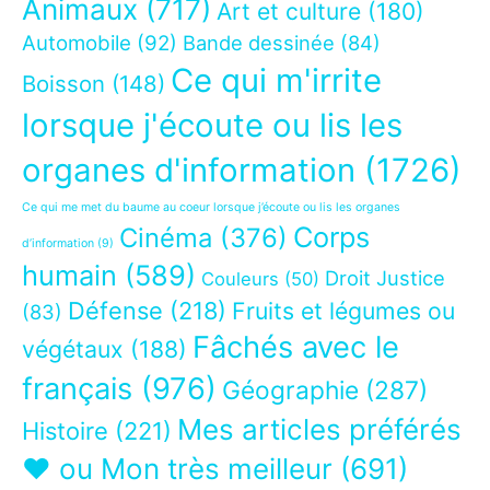
Animaux
(717)
Art et culture
(180)
Automobile
(92)
Bande dessinée
(84)
Ce qui m'irrite
Boisson
(148)
lorsque j'écoute ou lis les
organes d'information
(1726)
Ce qui me met du baume au coeur lorsque j’écoute ou lis les organes
Corps
Cinéma
(376)
d’information
(9)
humain
(589)
Droit Justice
Couleurs
(50)
Défense
(218)
Fruits et légumes ou
(83)
Fâchés avec le
végétaux
(188)
français
(976)
Géographie
(287)
Mes articles préférés
Histoire
(221)
❤ ou Mon très meilleur
(691)