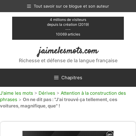
Aller
Tout savoir sur ce blogue et son auteur
au
contenu
4 millions de visiteurs
depuis la création (2019)
---
10069 articles
jaimelesmots.com
Richesse et défense de la langue française
Chapitres
J'aime les mots
>
Dérives
>
Attention à la construction des
phrases
>
On ne dit pas : "J'ai trouvé ça tellement, ces
voitures, magnifique, que" !