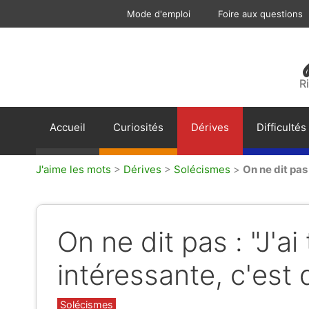
Aller
Mode d'emploi
Foire aux questions
au
contenu
R
Accueil
Curiosités
Dérives
Difficultés
J'aime les mots
>
Dérives
>
Solécismes
>
On ne dit pas 
On ne dit pas : "J'ai
intéressante, c'est 
Catégories
Solécismes