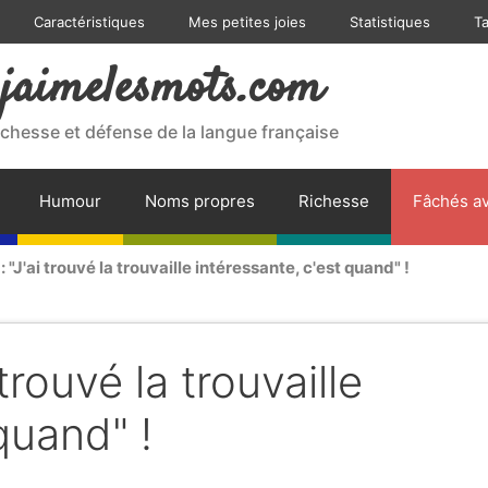
Caractéristiques
Mes petites joies
Statistiques
T
jaimelesmots.com
ichesse et défense de la langue française
Humour
Noms propres
Richesse
Fâchés av
: "J'ai trouvé la trouvaille intéressante, c'est quand" !
 trouvé la trouvaille
quand" !