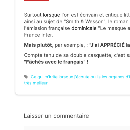
Surtout
lorsque
l'on est écrivain et critique l
ainsi au sujet de "Smith & Wesson", le roman i
l'émission française
dominicale
"Le masque et
France Inter.
Mais plutôt
, par exemple, :
"J'ai APPRÉCIÉ l
Compte tenu de sa double casquette, c'est s
"Fâchés avec le français" !
Étiquettes
Ce qui m'irrite lorsque j'écoute ou lis les organes d
très meilleur
Laisser un commentaire
Commentaire