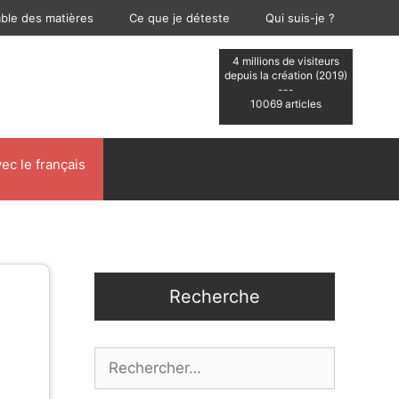
able des matières
Ce que je déteste
Qui suis-je ?
4 millions de visiteurs
depuis la création (2019)
---
10069 articles
ec le français
Recherche
Rechercher :