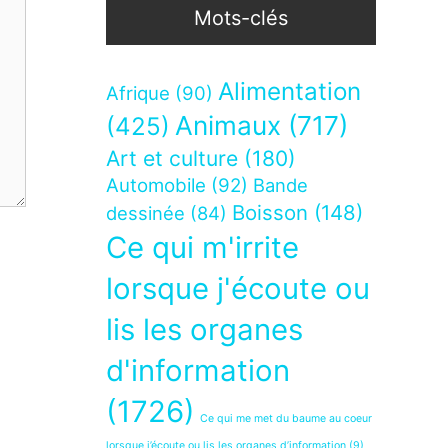
Mots-clés
Alimentation
Afrique
(90)
Animaux
(717)
(425)
Art et culture
(180)
Automobile
(92)
Bande
Boisson
(148)
dessinée
(84)
Ce qui m'irrite
lorsque j'écoute ou
lis les organes
d'information
(1726)
Ce qui me met du baume au coeur
lorsque j’écoute ou lis les organes d’information
(9)