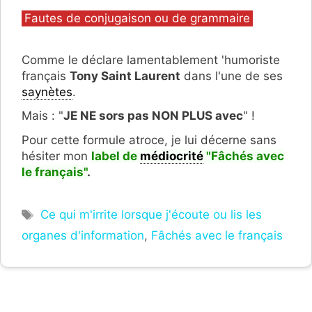
Catégories
Fautes de conjugaison ou de grammaire
Comme le déclare lamentablement 'humoriste
français
Tony Saint Laurent
dans l'une de ses
saynètes
.
Mais : "
JE NE sors pas NON PLUS avec
" !
Pour cette formule atroce, je lui décerne sans
hésiter mon
label de
médiocrité
"F
â
chés avec
le français
"
.
Étiquettes
Ce qui m'irrite lorsque j'écoute ou lis les
organes d'information
,
Fâchés avec le français