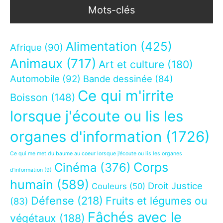
Mots-clés
Alimentation
(425)
Afrique
(90)
Animaux
(717)
Art et culture
(180)
Automobile
(92)
Bande dessinée
(84)
Ce qui m'irrite
Boisson
(148)
lorsque j'écoute ou lis les
organes d'information
(1726)
Ce qui me met du baume au coeur lorsque j’écoute ou lis les organes
Corps
Cinéma
(376)
d’information
(9)
humain
(589)
Droit Justice
Couleurs
(50)
Défense
(218)
Fruits et légumes ou
(83)
Fâchés avec le
végétaux
(188)