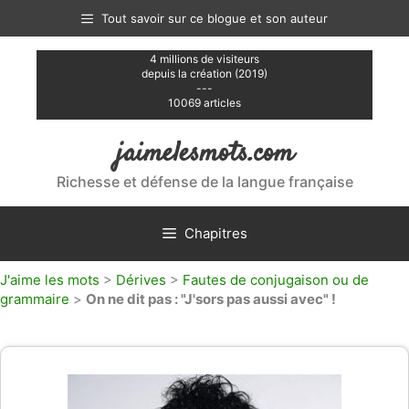
Aller
Tout savoir sur ce blogue et son auteur
au
contenu
4 millions de visiteurs
depuis la création (2019)
---
10069 articles
jaimelesmots.com
Richesse et défense de la langue française
Chapitres
J'aime les mots
>
Dérives
>
Fautes de conjugaison ou de
grammaire
>
On ne dit pas : "J'sors pas aussi avec" !