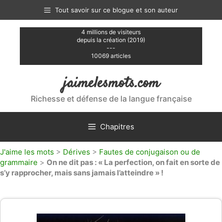
Aller
Tout savoir sur ce blogue et son auteur
au
contenu
4 millions de visiteurs
depuis la création (2019)
---
10069 articles
jaimelesmots.com
Richesse et défense de la langue française
Chapitres
J'aime les mots
>
Dérives
>
Fautes de conjugaison ou de
grammaire
>
On ne dit pas : « La perfection, on fait en sorte de
s’y rapprocher, mais sans jamais l’atteindre » !