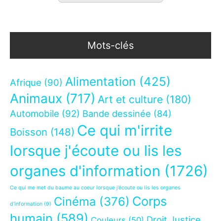
Mots-clés
Alimentation
(425)
Afrique
(90)
Animaux
(717)
Art et culture
(180)
Automobile
(92)
Bande dessinée
(84)
Ce qui m'irrite
Boisson
(148)
lorsque j'écoute ou lis les
organes d'information
(1726)
Ce qui me met du baume au coeur lorsque j’écoute ou lis les organes
Corps
Cinéma
(376)
d’information
(9)
humain
(589)
Droit Justice
Couleurs
(50)