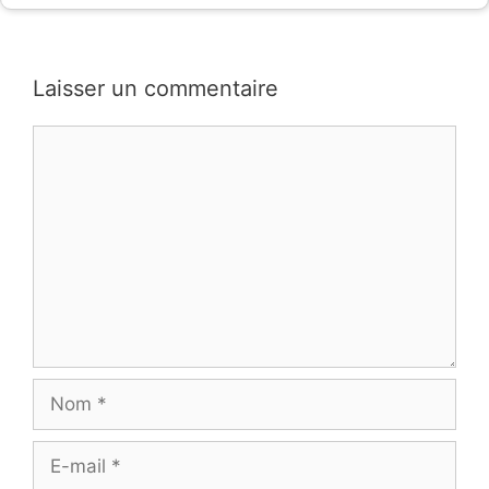
Laisser un commentaire
Commentaire
Nom
E-
mail