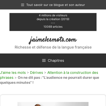
Aller
Tout savoir sur ce blogue et son auteur
au
contenu
4 millions de visiteurs
depuis la création (2019)
---
10069 articles
jaimelesmots.com
Richesse et défense de la langue française
Chapitres
J'aime les mots
>
Dérives
>
Attention à la construction des
phrases
>
On ne dit pas : "L'audience ne pourrait durer que
quelques minutes" !