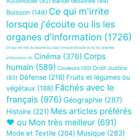
Automobile
(92)
Bande dessinée
(84)
Ce qui m'irrite
Boisson
(148)
lorsque j'écoute ou lis les
organes d'information
(1726)
Ce qui me met du baume au coeur lorsque j’écoute ou lis les organes
Corps
Cinéma
(376)
d’information
(9)
humain
(589)
Droit Justice
Couleurs
(50)
Défense
(218)
Fruits et légumes ou
(83)
Fâchés avec le
végétaux
(188)
français
(976)
Géographie
(287)
Mes articles préférés
Histoire
(221)
❤ ou Mon très meilleur
(691)
Musique
(283)
Mode et Textile
(204)