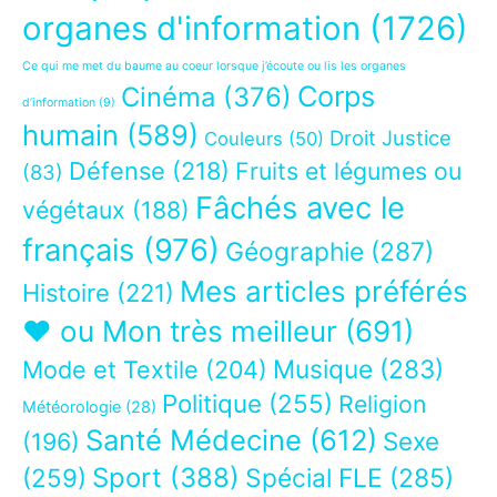
organes d'information
(1726)
Ce qui me met du baume au coeur lorsque j’écoute ou lis les organes
Corps
Cinéma
(376)
d’information
(9)
humain
(589)
Droit Justice
Couleurs
(50)
Défense
(218)
Fruits et légumes ou
(83)
Fâchés avec le
végétaux
(188)
français
(976)
Géographie
(287)
Mes articles préférés
Histoire
(221)
❤ ou Mon très meilleur
(691)
Musique
(283)
Mode et Textile
(204)
Politique
(255)
Religion
Météorologie
(28)
Santé Médecine
(612)
Sexe
(196)
Sport
(388)
(259)
Spécial FLE
(285)