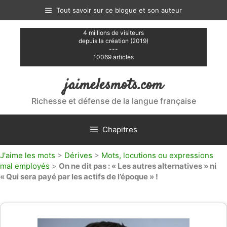
Aller
Tout savoir sur ce blogue et son auteur
au
contenu
4 millions de visiteurs
depuis la création (2019)
---
10069 articles
jaimelesmots.com
Richesse et défense de la langue française
Chapitres
J'aime les mots
>
Dérives
>
Mots, locutions ou expressions
mal employés
>
On ne dit pas : « Les autres alternatives » ni
« Qui sera payé par les actifs de l’époque » !