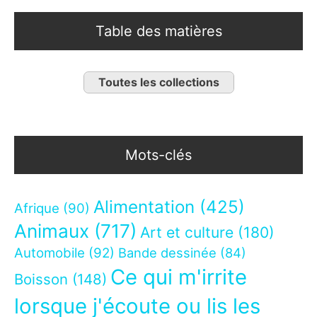
Table des matières
Toutes les collections
Mots-clés
Alimentation
(425)
Afrique
(90)
Animaux
(717)
Art et culture
(180)
Automobile
(92)
Bande dessinée
(84)
Ce qui m'irrite
Boisson
(148)
lorsque j'écoute ou lis les