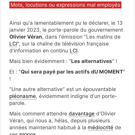
Catégories
Mots, locutions ou expressions mal employés
Ainsi qu'a lamentablement pu le déclarer, le 13
janvier 2023, le porte-parole du gouvernement
Olivier Véran
, dans l'émission "Les matins de
LCI
", sur la chaîne de télévision française
d'information en continu
LCI
.
Mais bien évidemment : "
Les alternatives
" !
Et : "
Qui sera payé par les actifs dU MOMENT
"
!
"Une autre alternative" est un épouvantable
pléonasme
, évidemment indigne d'un porte-
parole.
Mais comment attendre
davantage
d'Olivier
Véran, qui nous a, hélas, depuis plusieurs
années maintenant habitué à la
médiocrité
de
ses
propos
.