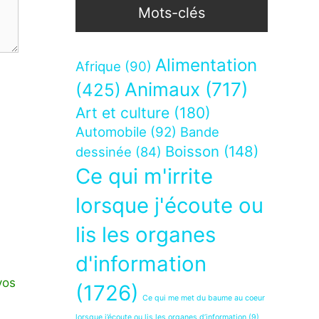
Mots-clés
Alimentation
Afrique
(90)
Animaux
(717)
(425)
Art et culture
(180)
Automobile
(92)
Bande
Boisson
(148)
dessinée
(84)
Ce qui m'irrite
lorsque j'écoute ou
lis les organes
d'information
vos
(1726)
Ce qui me met du baume au coeur
lorsque j’écoute ou lis les organes d’information
(9)