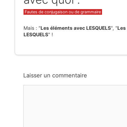
Catégories
Fautes de conjugaison ou de grammaire
Mais : "
Les éléments avec LESQUELS
", "
Les
LESQUELS
" !
Laisser un commentaire
Commentaire