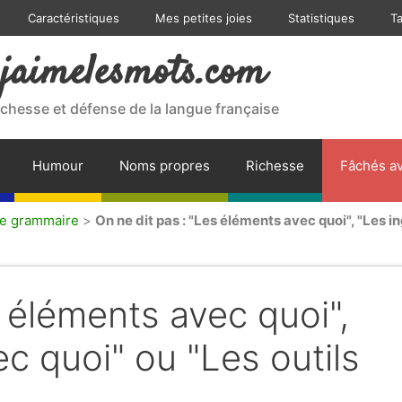
Caractéristiques
Mes petites joies
Statistiques
T
jaimelesmots.com
ichesse et défense de la langue française
Humour
Noms propres
Richesse
Fâchés av
de grammaire
>
On ne dit pas : "Les éléments avec quoi", "Les i
s éléments avec quoi",
c quoi" ou "Les outils