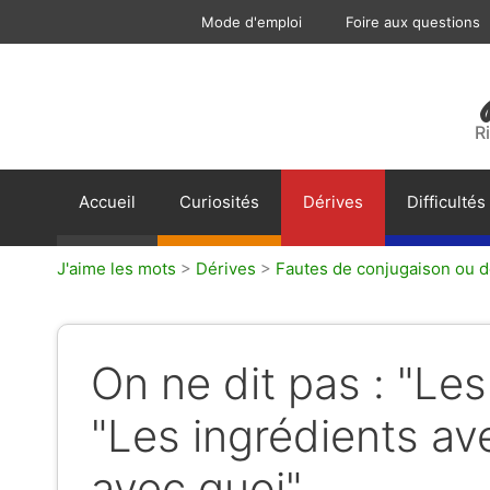
Aller
Mode d'emploi
Foire aux questions
au
contenu
R
Accueil
Curiosités
Dérives
Difficultés
J'aime les mots
>
Dérives
>
Fautes de conjugaison ou 
On ne dit pas : "Le
"Les ingrédients ave
avec quoi".