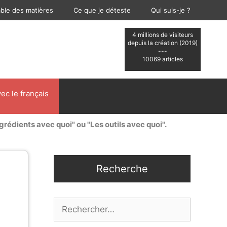
able des matières
Ce que je déteste
Qui suis-je ?
4 millions de visiteurs
depuis la création (2019)
---
10069 articles
ec le français
ngrédients avec quoi" ou "Les outils avec quoi".
Recherche
Rechercher :