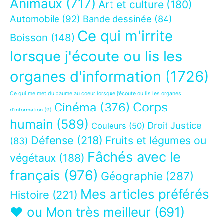
Animaux
(717)
Art et culture
(180)
Automobile
(92)
Bande dessinée
(84)
Ce qui m'irrite
Boisson
(148)
lorsque j'écoute ou lis les
organes d'information
(1726)
Ce qui me met du baume au coeur lorsque j’écoute ou lis les organes
Corps
Cinéma
(376)
d’information
(9)
humain
(589)
Droit Justice
Couleurs
(50)
Défense
(218)
Fruits et légumes ou
(83)
Fâchés avec le
végétaux
(188)
français
(976)
Géographie
(287)
Mes articles préférés
Histoire
(221)
❤ ou Mon très meilleur
(691)