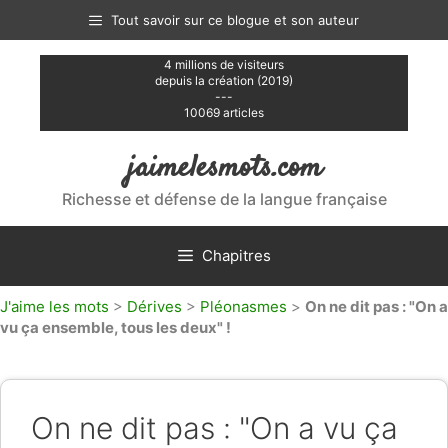
Aller
Tout savoir sur ce blogue et son auteur
au
contenu
4 millions de visiteurs
depuis la création (2019)
---
10069 articles
jaimelesmots.com
Richesse et défense de la langue française
Chapitres
J'aime les mots
>
Dérives
>
Pléonasmes
>
On ne dit pas : "On a
vu ça ensemble, tous les deux" !
On ne dit pas : "On a vu ça