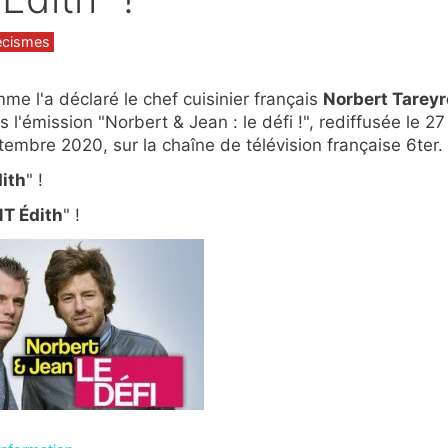
gories
écismes
me l'a déclaré le chef cuisinier français
Norbert Tareyr
 l'émission "Norbert & Jean : le défi !", rediffusée le 27
tembre 2020, sur la chaîne de télévision française 6ter.
ith
" !
T Édith
" !