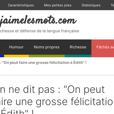
Caractéristiques
Mes petites joies
Statistiques
T
jaimelesmots.com
ichesse et défense de la langue française
Humour
Noms propres
Richesse
Fâchés av
: "On peut faire une grosse félicitation à Édith" !
n ne dit pas : "On peut
aire une grosse félicitati
 Édith" !