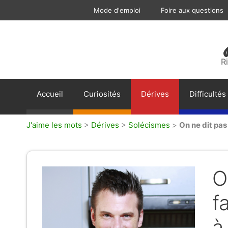
Aller
Mode d'emploi
Foire aux questions
au
contenu
R
Accueil
Curiosités
Dérives
Difficultés
J'aime les mots
>
Dérives
>
Solécismes
>
On ne dit pas 
O
f
à