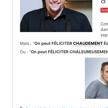
Caté
Sol
Com
dans
sep
Mais : "
On peut FÉLICITER
CHAUDEMENT
Éd
Ou : "
On peut FÉLICITER CHALEUREUSEMEN