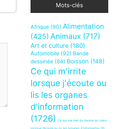
Mots-clés
Alimentation
Afrique
(90)
Animaux
(717)
(425)
Art et culture
(180)
Automobile
(92)
Bande
Boisson
(148)
dessinée
(84)
Ce qui m'irrite
lorsque j'écoute ou
lis les organes
d'information
(1726)
Ce qui me met du baume au coeur
lorsque j’écoute ou lis les organes d’information
(9)