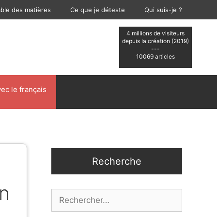
able des matières
Ce que je déteste
Qui suis-je ?
4 millions de visiteurs
depuis la création (2019)
---
10069 articles
ec le français
Recherche
on
Rechercher :