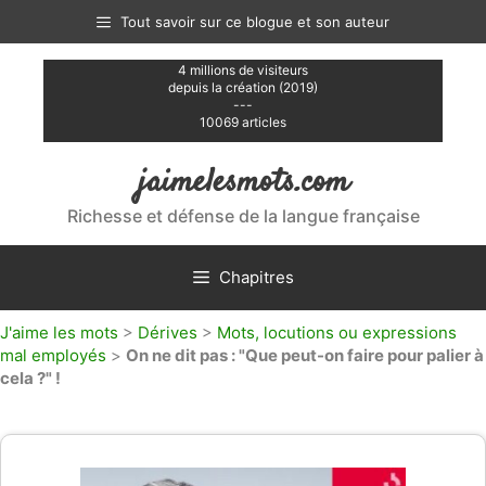
Aller
Tout savoir sur ce blogue et son auteur
au
contenu
4 millions de visiteurs
depuis la création (2019)
---
10069 articles
jaimelesmots.com
Richesse et défense de la langue française
Chapitres
J'aime les mots
>
Dérives
>
Mots, locutions ou expressions
mal employés
>
On ne dit pas : "Que peut-on faire pour palier à
cela ?" !