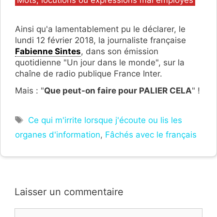
Mots, locutions ou expressions mal employés
Ainsi qu'a lamentablement pu le déclarer, le
lundi 12 février 2018, la journaliste française
Fabienne Sintes
, dans son émission
quotidienne "Un jour dans le monde", sur la
chaîne de radio publique France Inter.
Mais : "
Que peut-on faire pour PALIER CELA
" !
Étiquettes
Ce qui m'irrite lorsque j'écoute ou lis les
organes d'information
,
Fâchés avec le français
Laisser un commentaire
Commentaire