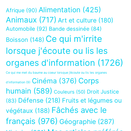
Alimentation
(425)
Afrique
(90)
Animaux
(717)
Art et culture
(180)
Automobile
(92)
Bande dessinée
(84)
Ce qui m'irrite
Boisson
(148)
lorsque j'écoute ou lis les
organes d'information
(1726)
Ce qui me met du baume au coeur lorsque j’écoute ou lis les organes
Corps
Cinéma
(376)
d’information
(9)
humain
(589)
Droit Justice
Couleurs
(50)
Défense
(218)
Fruits et légumes ou
(83)
Fâchés avec le
végétaux
(188)
français
(976)
Géographie
(287)