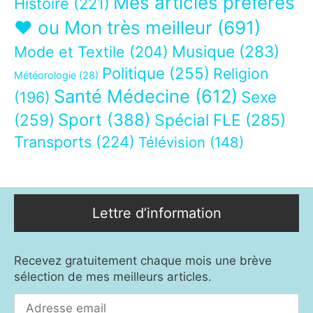
Mes articles préférés
Histoire
(221)
❤ ou Mon très meilleur
(691)
Musique
(283)
Mode et Textile
(204)
Politique
(255)
Religion
Météorologie
(28)
Santé Médecine
(612)
Sexe
(196)
Sport
(388)
(259)
Spécial FLE
(285)
Transports
(224)
Télévision
(148)
Lettre d’information
Recevez gratuitement chaque mois une brève
sélection de mes meilleurs articles.