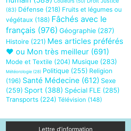
Droit Justice
Couleurs
(50)
Défense
(218)
Fruits et légumes ou
(83)
Fâchés avec le
végétaux
(188)
français
(976)
Géographie
(287)
Mes articles préférés
Histoire
(221)
❤ ou Mon très meilleur
(691)
Musique
(283)
Mode et Textile
(204)
Politique
(255)
Religion
Météorologie
(28)
Santé Médecine
(612)
Sexe
(196)
Sport
(388)
(259)
Spécial FLE
(285)
Transports
(224)
Télévision
(148)
Lettre d’information