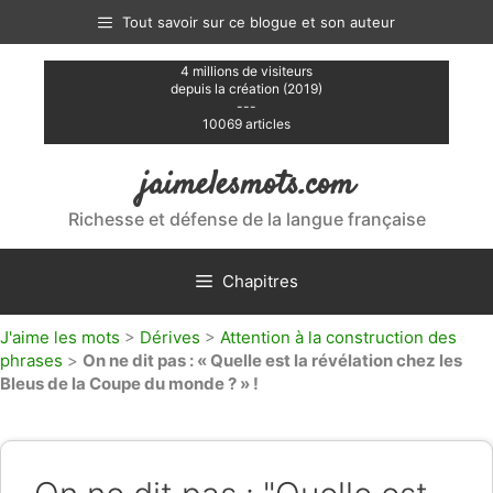
Aller
Tout savoir sur ce blogue et son auteur
au
contenu
4 millions de visiteurs
depuis la création (2019)
---
10069 articles
jaimelesmots.com
Richesse et défense de la langue française
Chapitres
J'aime les mots
>
Dérives
>
Attention à la construction des
phrases
>
On ne dit pas : « Quelle est la révélation chez les
Bleus de la Coupe du monde ? » !