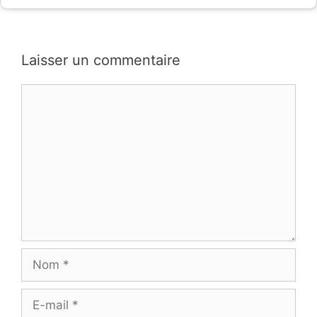
Laisser un commentaire
Commentaire
Nom
E-
mail