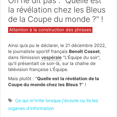
On ne dit pas : "Quelle est
la révélation chez les Bleus
de la Coupe du monde ?" !
Catégories
Attention à la construction des phrases
Ainsi qu’a pu le déclarer, le 21 décembre 2022,
le journaliste sportif français
Benoît Cosset
,
dans l’émission
vespérale
"L’Équipe du soir",
qu'il présentait ce soir-là, sur la chaîne de
télévision française L’Équipe.
Mais plutôt : "
Quelle est la révélation de la
Coupe du monde chez les Bleus ?
" !
Étiquettes
Ce qui m'irrite lorsque j'écoute ou lis les
organes d'information