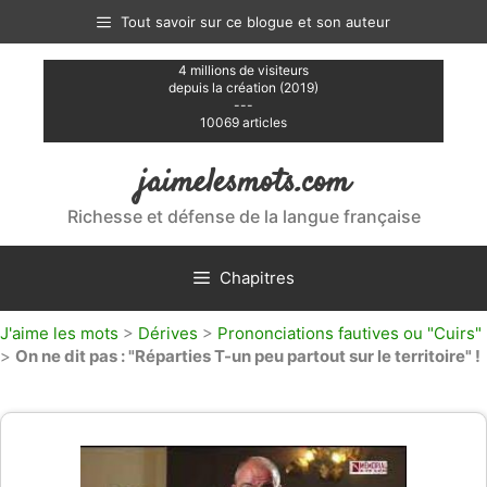
Aller
Tout savoir sur ce blogue et son auteur
au
contenu
4 millions de visiteurs
depuis la création (2019)
---
10069 articles
jaimelesmots.com
Richesse et défense de la langue française
Chapitres
J'aime les mots
>
Dérives
>
Prononciations fautives ou "Cuirs"
>
On ne dit pas : "Réparties T-un peu partout sur le territoire" !