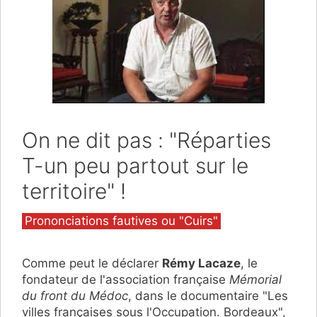
On ne dit pas : "Réparties
T-un peu partout sur le
territoire" !
Catégories
Prononciations fautives ou "Cuirs"
Comme peut le déclarer
Rémy Lacaze
, le
fondateur de l'association française
Mémorial
du front du Médoc
, dans le documentaire "Les
villes françaises sous l'Occupation. Bordeaux",