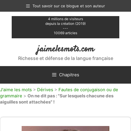
Aller
Tout savoir sur ce blogue et son auteur
au
contenu
4 millions de visiteurs
depuis la création (2019)
---
10069 articles
jaimelesmots.com
Richesse et défense de la langue française
Chapitres
J'aime les mots
>
Dérives
>
Fautes de conjugaison ou de
grammaire
>
On ne dit pas : "Sur lesquels chacune des
aiguilles sont attachées" !