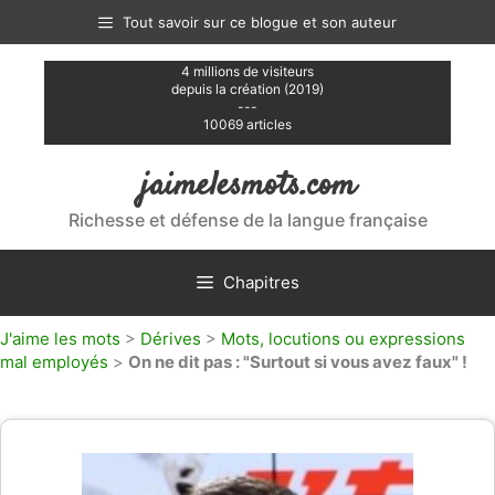
Aller
Tout savoir sur ce blogue et son auteur
au
contenu
4 millions de visiteurs
depuis la création (2019)
---
10069 articles
jaimelesmots.com
Richesse et défense de la langue française
Chapitres
J'aime les mots
>
Dérives
>
Mots, locutions ou expressions
mal employés
>
On ne dit pas : "Surtout si vous avez faux" !