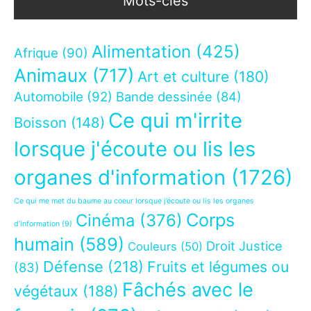
Mots-clés
Alimentation
(425)
Afrique
(90)
Animaux
(717)
Art et culture
(180)
Automobile
(92)
Bande dessinée
(84)
Ce qui m'irrite
Boisson
(148)
lorsque j'écoute ou lis les
organes d'information
(1726)
Ce qui me met du baume au coeur lorsque j’écoute ou lis les organes
Corps
Cinéma
(376)
d’information
(9)
humain
(589)
Droit Justice
Couleurs
(50)
Défense
(218)
Fruits et légumes ou
(83)
Fâchés avec le
végétaux
(188)