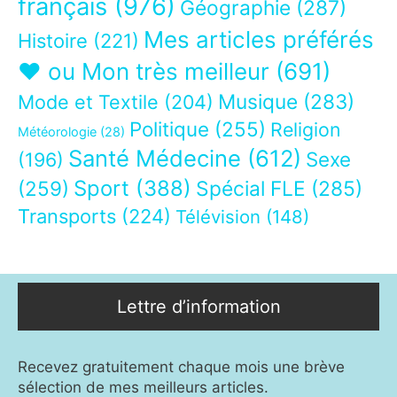
français
(976)
Géographie
(287)
Mes articles préférés
Histoire
(221)
❤ ou Mon très meilleur
(691)
Musique
(283)
Mode et Textile
(204)
Politique
(255)
Religion
Météorologie
(28)
Santé Médecine
(612)
Sexe
(196)
Sport
(388)
(259)
Spécial FLE
(285)
Transports
(224)
Télévision
(148)
Lettre d’information
Recevez gratuitement chaque mois une brève
sélection de mes meilleurs articles.