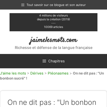
Aller
Tout savoir sur ce blogue et son auteur
au
contenu
4 millions de visiteurs
depuis la création (2019)
---
10069 articles
jaimelesmots.com
Richesse et défense de la langue française
Chapitres
J'aime les mots
>
Dérives
>
Pléonasmes
>
On ne dit pas : "Un
bonbon sucré" !
On ne dit pas : "Un bonbon