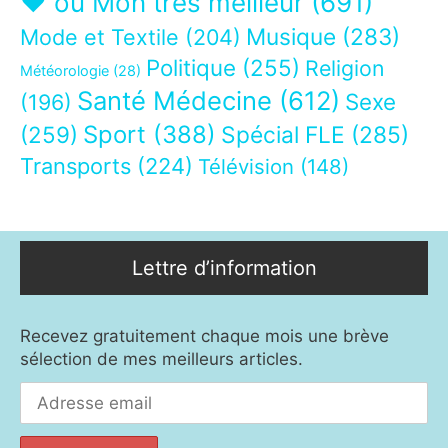
❤ ou Mon très meilleur
(691)
Musique
(283)
Mode et Textile
(204)
Politique
(255)
Religion
Météorologie
(28)
Santé Médecine
(612)
Sexe
(196)
Sport
(388)
(259)
Spécial FLE
(285)
Transports
(224)
Télévision
(148)
Lettre d’information
Recevez gratuitement chaque mois une brève
sélection de mes meilleurs articles.