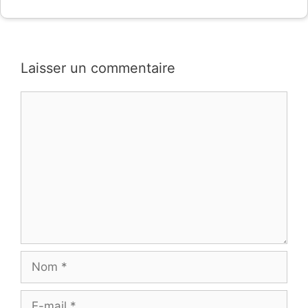
Laisser un commentaire
Commentaire
Nom
E-