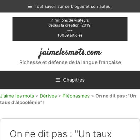
Aller
Tout savoir sur ce blogue et son auteur
au
contenu
4 millions de visiteurs
depuis la création (2019)
---
10069 articles
jaimelesmots.com
Richesse et défense de la langue française
Chapitres
J'aime les mots
>
Dérives
>
Pléonasmes
>
On ne dit pas : "Un
taux d'alcoolémie" !
On ne dit pas : "Un taux