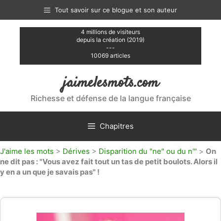
Aller
Tout savoir sur ce blogue et son auteur
au
contenu
4 millions de visiteurs
depuis la création (2019)
---
10069 articles
jaimelesmots.com
Richesse et défense de la langue française
Chapitres
J'aime les mots
>
Dérives
>
Disparition du "ne" ou du n'"
>
On
ne dit pas : "Vous avez fait tout un tas de petit boulots. Alors il
y en a un que je savais pas" !