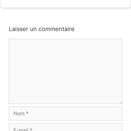
Laisser un commentaire
Commentaire
Nom
E-