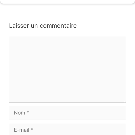
Laisser un commentaire
Commentaire
Nom
E-
mail