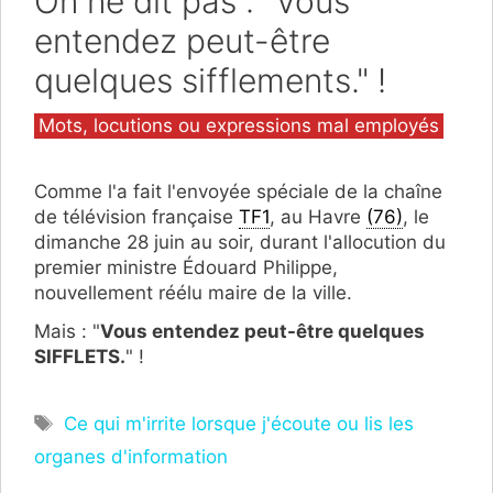
On ne dit pas : "Vous
entendez peut-être
quelques sifflements." !
Catégories
Mots, locutions ou expressions mal employés
Comme l'a fait l'envoyée spéciale de la chaîne
de télévision française
TF1
, au Havre
(76)
, le
dimanche 28 juin au soir, durant l'allocution du
premier ministre Édouard Philippe,
nouvellement réélu maire de la ville.
Mais : "
Vous entendez peut-être quelques
SIFFLETS.
" !
Étiquettes
Ce qui m'irrite lorsque j'écoute ou lis les
organes d'information