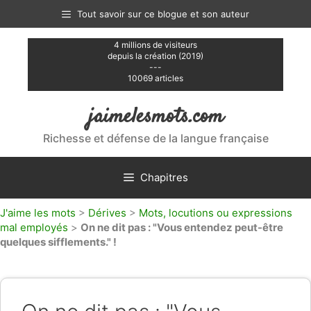
Aller
Tout savoir sur ce blogue et son auteur
au
contenu
4 millions de visiteurs
depuis la création (2019)
---
10069 articles
jaimelesmots.com
Richesse et défense de la langue française
Chapitres
J'aime les mots
>
Dérives
>
Mots, locutions ou expressions
mal employés
>
On ne dit pas : "Vous entendez peut-être
quelques sifflements." !