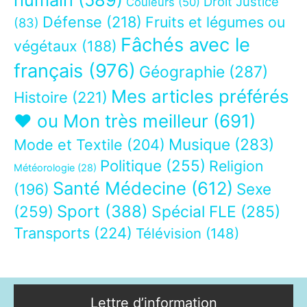
Droit Justice
Couleurs
(50)
Défense
(218)
Fruits et légumes ou
(83)
Fâchés avec le
végétaux
(188)
français
(976)
Géographie
(287)
Mes articles préférés
Histoire
(221)
❤ ou Mon très meilleur
(691)
Musique
(283)
Mode et Textile
(204)
Politique
(255)
Religion
Météorologie
(28)
Santé Médecine
(612)
Sexe
(196)
Sport
(388)
(259)
Spécial FLE
(285)
Transports
(224)
Télévision
(148)
Lettre d’information