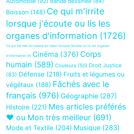
Automobile
(92)
Bande dessinée
(84)
Ce qui m'irrite
Boisson
(148)
lorsque j'écoute ou lis les
organes d'information
(1726)
Ce qui me met du baume au coeur lorsque j’écoute ou lis les organes
Corps
Cinéma
(376)
d’information
(9)
humain
(589)
Droit Justice
Couleurs
(50)
Défense
(218)
Fruits et légumes ou
(83)
Fâchés avec le
végétaux
(188)
français
(976)
Géographie
(287)
Mes articles préférés
Histoire
(221)
❤ ou Mon très meilleur
(691)
Musique
(283)
Mode et Textile
(204)