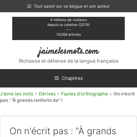
Aller
Tout savoir sur ce blogue et son auteur
au
contenu
4 millions de visiteurs
depuis la création (2019)
---
10069 articles
jaimelesmots.com
Richesse et défense de la langue française
Chapitres
J'aime les mots
>
Dérives
>
Fautes d'orthographe
>
On n'écrit
pas : "À grands renforts de" !
On n'écrit pas : "À grands