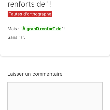
renforts de" !
Catégories
Fautes d'orthographe
Mais : "
À granD renforT de
" !
Sans "s".
Laisser un commentaire
Commentaire