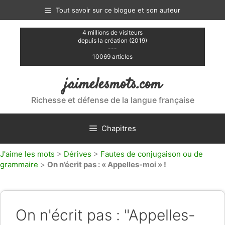
Aller
Tout savoir sur ce blogue et son auteur
au
contenu
4 millions de visiteurs
depuis la création (2019)
---
10069 articles
jaimelesmots.com
Richesse et défense de la langue française
Chapitres
J'aime les mots
>
Dérives
>
Fautes de conjugaison ou de
grammaire
>
On n’écrit pas : « Appelles-moi » !
On n'écrit pas : "Appelles-