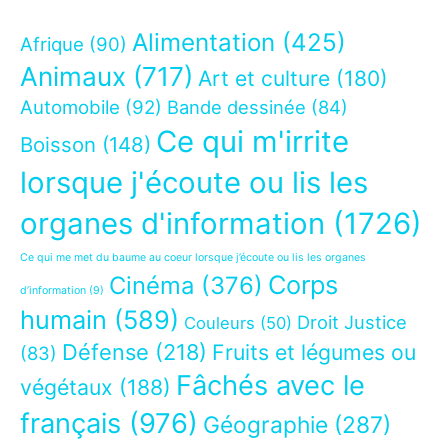
Alimentation
(425)
Afrique
(90)
Animaux
(717)
Art et culture
(180)
Automobile
(92)
Bande dessinée
(84)
Ce qui m'irrite
Boisson
(148)
lorsque j'écoute ou lis les
organes d'information
(1726)
Ce qui me met du baume au coeur lorsque j’écoute ou lis les organes
Corps
Cinéma
(376)
d’information
(9)
humain
(589)
Droit Justice
Couleurs
(50)
Défense
(218)
Fruits et légumes ou
(83)
Fâchés avec le
végétaux
(188)
français
(976)
Géographie
(287)