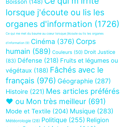
Ce qui m'irrite
Boisson
(148)
lorsque j'écoute ou lis les
organes d'information
(1726)
Ce qui me met du baume au coeur lorsque j’écoute ou lis les organes
Corps
Cinéma
(376)
d’information
(9)
humain
(589)
Droit Justice
Couleurs
(50)
Défense
(218)
Fruits et légumes ou
(83)
Fâchés avec le
végétaux
(188)
français
(976)
Géographie
(287)
Mes articles préférés
Histoire
(221)
❤ ou Mon très meilleur
(691)
Musique
(283)
Mode et Textile
(204)
Politique
(255)
Religion
Météorologie
(28)