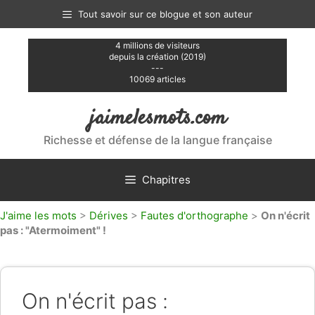
Aller
Tout savoir sur ce blogue et son auteur
au
contenu
4 millions de visiteurs
depuis la création (2019)
---
10069 articles
jaimelesmots.com
Richesse et défense de la langue française
Chapitres
J'aime les mots
>
Dérives
>
Fautes d'orthographe
>
On n'écrit
pas : "Atermoiment" !
On n'écrit pas :