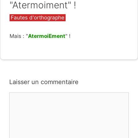
"Atermoiment" !
Catégories
Fautes d'orthographe
Mais : "
AtermoiEment
" !
Laisser un commentaire
Commentaire