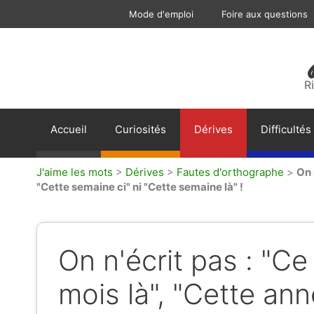
Aller
Mode d'emploi
Foire aux questions
au
contenu
R
Accueil
Curiosités
Dérives
Difficultés
J'aime les mots
>
Dérives
>
Fautes d'orthographe
>
On 
"Cette semaine ci" ni "Cette semaine là" !
On n'écrit pas : "Ce 
mois là", "Cette ann