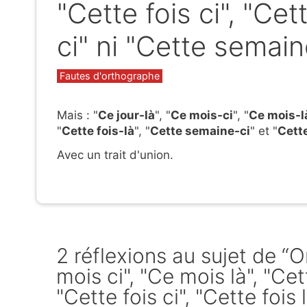
"Cette fois ci", "Cet
ci" ni "Cette semaine
Catégories
Fautes d'orthographe
Mais : "
Ce jour-là
", "
Ce mois-ci
", "
Ce mois-l
"
Cette fois-là
", "
Cette semaine-ci
" et "
Cett
Avec un trait d'union.
2 réflexions au sujet de “On
mois ci", "Ce mois là", "Cet
"Cette fois ci", "Cette fois