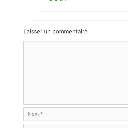
Laisser un commentaire
Commentaire
Nom
E-