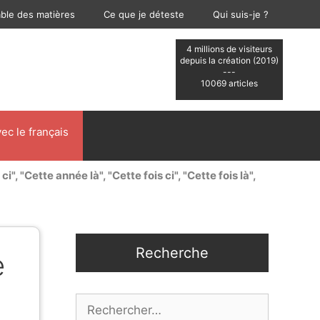
able des matières
Ce que je déteste
Qui suis-je ?
4 millions de visiteurs
depuis la création (2019)
---
10069 articles
ec le français
ci", "Cette année là", "Cette fois ci", "Cette fois là",
Recherche
e
Rechercher :