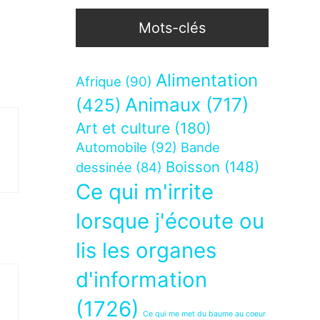
Mots-clés
Alimentation
Afrique
(90)
Animaux
(717)
(425)
Art et culture
(180)
Automobile
(92)
Bande
Boisson
(148)
dessinée
(84)
Ce qui m'irrite
lorsque j'écoute ou
lis les organes
d'information
(1726)
Ce qui me met du baume au coeur