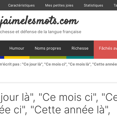
Caractéristiques
Mes petites joies
Statistiques
T
jaimelesmots.com
ichesse et défense de la langue française
Humour
Noms propres
Richesse
Fâchés av
n'écrit pas : "Ce jour là", "Ce mois ci", "Ce mois là", "Cette année 
jour là", "Ce mois ci", "C
ée ci", "Cette année là",