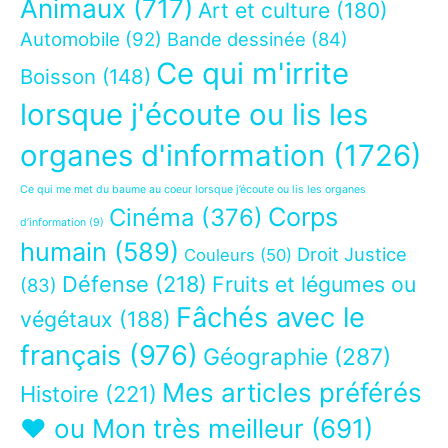
Animaux
(717)
Art et culture
(180)
Automobile
(92)
Bande dessinée
(84)
Ce qui m'irrite
Boisson
(148)
lorsque j'écoute ou lis les
organes d'information
(1726)
Ce qui me met du baume au coeur lorsque j’écoute ou lis les organes
Corps
Cinéma
(376)
d’information
(9)
humain
(589)
Droit Justice
Couleurs
(50)
Défense
(218)
Fruits et légumes ou
(83)
Fâchés avec le
végétaux
(188)
français
(976)
Géographie
(287)
Mes articles préférés
Histoire
(221)
❤ ou Mon très meilleur
(691)