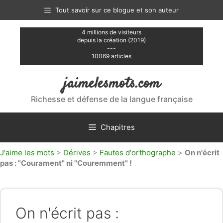
Aller
Tout savoir sur ce blogue et son auteur
au
contenu
4 millions de visiteurs
depuis la création (2019)
---
10069 articles
jaimelesmots.com
Richesse et défense de la langue française
Chapitres
J'aime les mots
>
Dérives
>
Fautes d'orthographe
>
On n'écrit
pas : "Courament" ni "Couremment" !
On n'écrit pas :