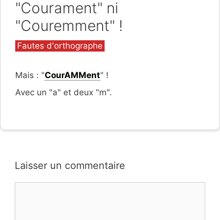
"Courament" ni
"Couremment" !
Catégories
Fautes d'orthographe
Mais : "
CourAMMent
" !
Avec un "a" et deux "m".
Laisser un commentaire
Commentaire