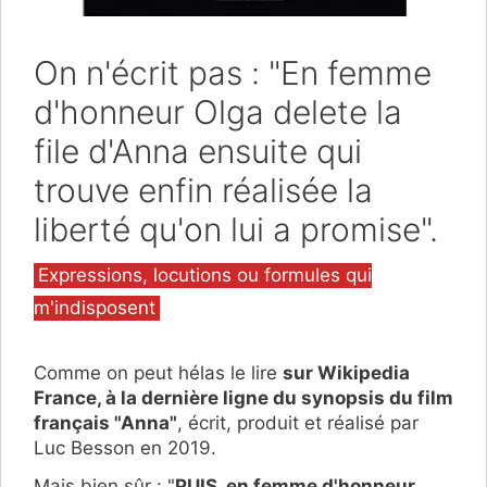
On n'écrit pas : "En femme
d'honneur Olga delete la
file d'Anna ensuite qui
trouve enfin réalisée la
liberté qu'on lui a promise".
Catégories
Expressions, locutions ou formules qui
m'indisposent
Comme on peut hélas le lire
sur Wikipedia
France, à la dernière ligne du synopsis du film
français "Anna"
, écrit, produit et réalisé par
Luc Besson en 2019.
Mais bien sûr : "
PUIS, en femme d'honneur,