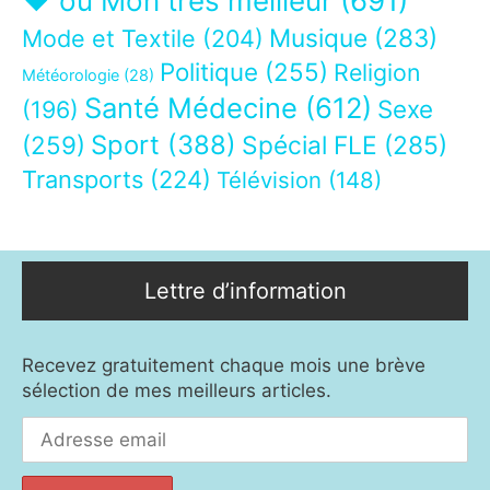
❤ ou Mon très meilleur
(691)
Musique
(283)
Mode et Textile
(204)
Politique
(255)
Religion
Météorologie
(28)
Santé Médecine
(612)
Sexe
(196)
Sport
(388)
(259)
Spécial FLE
(285)
Transports
(224)
Télévision
(148)
Lettre d’information
Recevez gratuitement chaque mois une brève
sélection de mes meilleurs articles.