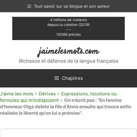
Aller
Tout savoir sur ce blogue et son auteur
au
contenu
4 millions de visiteurs
depuis la création (2019)
---
10069 articles
jaimelesmots.com
Richesse et défense de la langue française
Chapitres
J'aime les mots
>
Dérives
>
Expressions, locutions ou
formules qui m'indisposent
>
On n'écrit pas : "En femme
d'honneur Olga delete la file d'Anna ensuite qui trouve enfin
réalisée la liberté qu'on lui a promise".