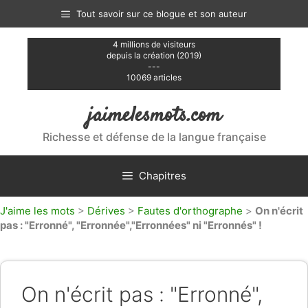
Aller
Tout savoir sur ce blogue et son auteur
au
contenu
4 millions de visiteurs
depuis la création (2019)
---
10069 articles
jaimelesmots.com
Richesse et défense de la langue française
Chapitres
J'aime les mots
>
Dérives
>
Fautes d'orthographe
>
On n'écrit
pas : "Erronné", "Erronnée","Erronnées" ni "Erronnés" !
On n'écrit pas : "Erronné",