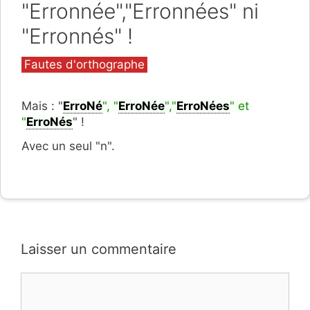
"Erronnée","Erronnées" ni
"Erronnés" !
Catégories
Fautes d'orthographe
Mais : "
ErroNé
", "
ErroNée
","
ErroNées
" et
"
ErroNés
" !
Avec un seul "n".
Laisser un commentaire
Commentaire