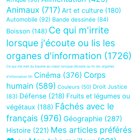
Animaux
(717)
Art et culture
(180)
Automobile
(92)
Bande dessinée
(84)
Ce qui m'irrite
Boisson
(148)
lorsque j'écoute ou lis les
organes d'information
(1726)
Ce qui me met du baume au coeur lorsque j’écoute ou lis les organes
Corps
Cinéma
(376)
d’information
(9)
humain
(589)
Droit Justice
Couleurs
(50)
Défense
(218)
Fruits et légumes ou
(83)
Fâchés avec le
végétaux
(188)
français
(976)
Géographie
(287)
Mes articles préférés
Histoire
(221)