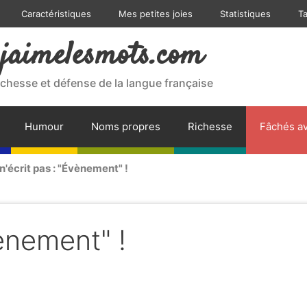
Caractéristiques
Mes petites joies
Statistiques
T
jaimelesmots.com
ichesse et défense de la langue française
Humour
Noms propres
Richesse
Fâchés av
n'écrit pas : "Évènement" !
vènement" !