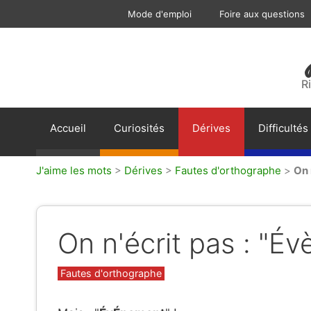
Aller
Mode d'emploi
Foire aux questions
au
contenu
R
Accueil
Curiosités
Dérives
Difficultés
J'aime les mots
>
Dérives
>
Fautes d'orthographe
>
On 
On n'écrit pas : "É
Catégories
Fautes d'orthographe