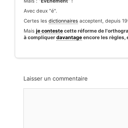
Mais : "
ÉvÉnement
" !
Avec deux "é".
Certes les
dictionnaires
acceptent, depuis 199
Mais
je conteste
cette réforme de l'orthogr
à compliquer
davantage
encore les règles, 
Laisser un commentaire
Commentaire