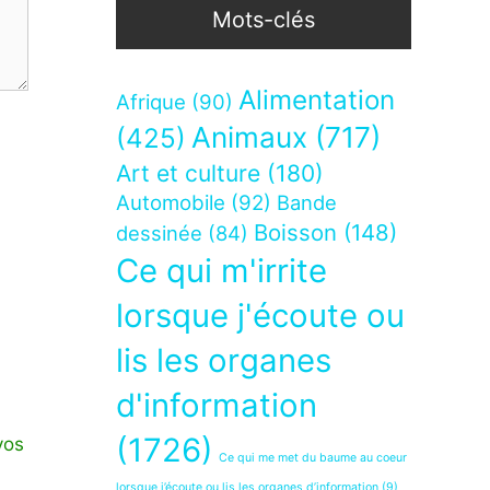
Mots-clés
Alimentation
Afrique
(90)
Animaux
(717)
(425)
Art et culture
(180)
Automobile
(92)
Bande
Boisson
(148)
dessinée
(84)
Ce qui m'irrite
lorsque j'écoute ou
lis les organes
d'information
(1726)
vos
Ce qui me met du baume au coeur
lorsque j’écoute ou lis les organes d’information
(9)