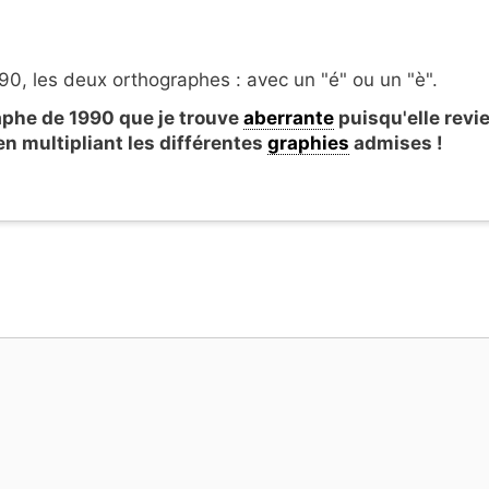
0, les deux orthographes : avec un "é" ou un "è".
aphe de 1990 que je trouve
aberrante
puisqu'elle revi
en multipliant les différentes
graphies
admises !