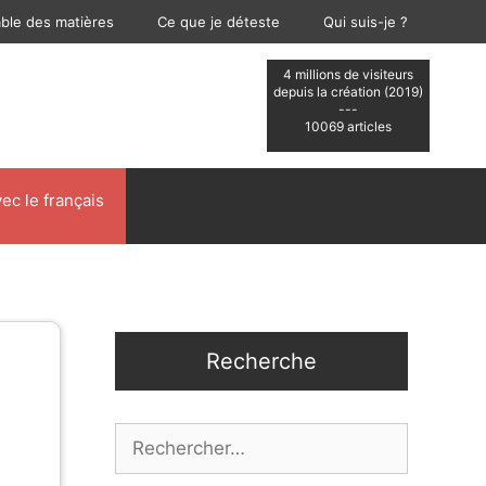
able des matières
Ce que je déteste
Qui suis-je ?
4 millions de visiteurs
depuis la création (2019)
---
10069 articles
ec le français
Recherche
Rechercher :