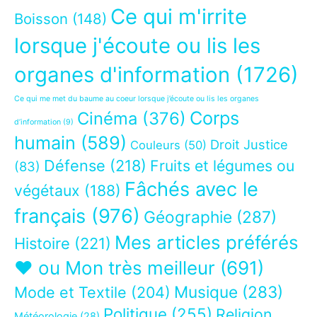
Ce qui m'irrite
Boisson
(148)
lorsque j'écoute ou lis les
organes d'information
(1726)
Ce qui me met du baume au coeur lorsque j’écoute ou lis les organes
Corps
Cinéma
(376)
d’information
(9)
humain
(589)
Droit Justice
Couleurs
(50)
Défense
(218)
Fruits et légumes ou
(83)
Fâchés avec le
végétaux
(188)
français
(976)
Géographie
(287)
Mes articles préférés
Histoire
(221)
❤ ou Mon très meilleur
(691)
Musique
(283)
Mode et Textile
(204)
Politique
(255)
Religion
Météorologie
(28)