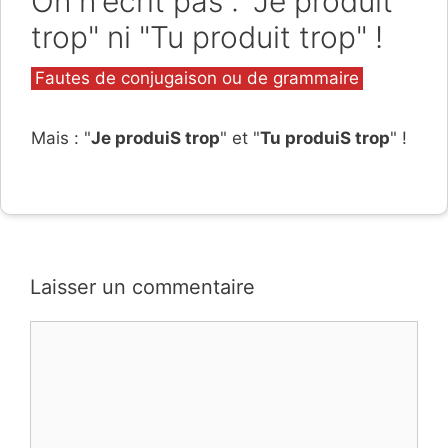
On n'écrit pas : "Je produit
trop" ni "Tu produit trop" !
Catégories
Fautes de conjugaison ou de grammaire
Mais : "
Je produiS trop
" et "
Tu produiS trop
" !
Laisser un commentaire
Commentaire