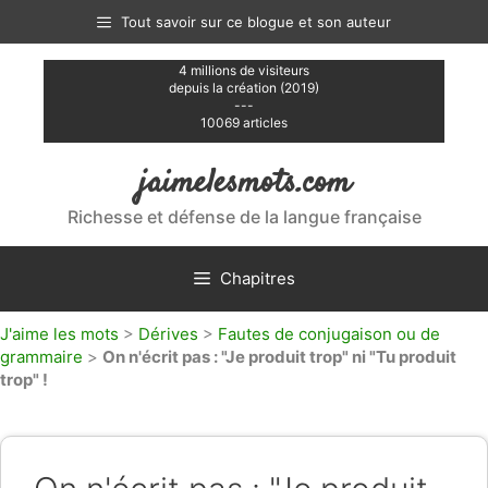
Aller
Tout savoir sur ce blogue et son auteur
au
contenu
4 millions de visiteurs
depuis la création (2019)
---
10069 articles
jaimelesmots.com
Richesse et défense de la langue française
Chapitres
J'aime les mots
>
Dérives
>
Fautes de conjugaison ou de
grammaire
>
On n'écrit pas : "Je produit trop" ni "Tu produit
trop" !