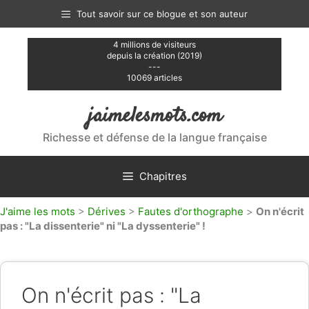
Aller
Tout savoir sur ce blogue et son auteur
au
contenu
4 millions de visiteurs
depuis la création (2019)
---
10069 articles
jaimelesmots.com
Richesse et défense de la langue française
Chapitres
J'aime les mots
>
Dérives
>
Fautes d'orthographe
>
On n'écrit
pas : "La dissenterie" ni "La dyssenterie" !
On n'écrit pas : "La