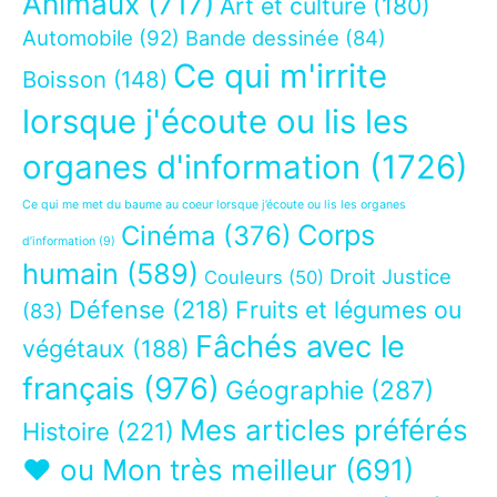
Animaux
(717)
Art et culture
(180)
Automobile
(92)
Bande dessinée
(84)
Ce qui m'irrite
Boisson
(148)
lorsque j'écoute ou lis les
organes d'information
(1726)
Ce qui me met du baume au coeur lorsque j’écoute ou lis les organes
Corps
Cinéma
(376)
d’information
(9)
humain
(589)
Droit Justice
Couleurs
(50)
Défense
(218)
Fruits et légumes ou
(83)
Fâchés avec le
végétaux
(188)
français
(976)
Géographie
(287)
Mes articles préférés
Histoire
(221)
❤ ou Mon très meilleur
(691)