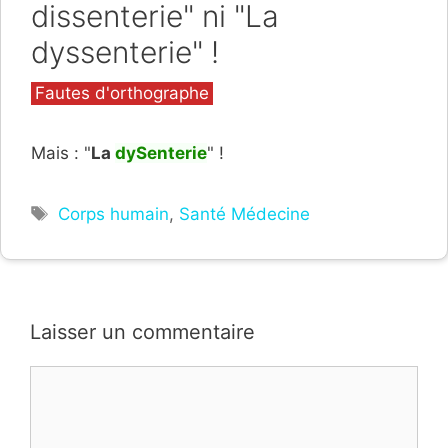
dissenterie" ni "La
dyssenterie" !
Catégories
Fautes d'orthographe
Mais : "
La
dySenterie
" !
Étiquettes
Corps humain
,
Santé Médecine
Laisser un commentaire
Commentaire