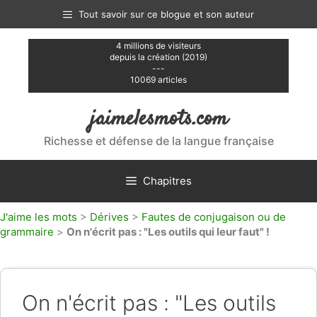
Aller
Tout savoir sur ce blogue et son auteur
au
contenu
4 millions de visiteurs
depuis la création (2019)
---
10069 articles
jaimelesmots.com
Richesse et défense de la langue française
Chapitres
J'aime les mots
>
Dérives
>
Fautes de conjugaison ou de
grammaire
>
On n'écrit pas : "Les outils qui leur faut" !
On n'écrit pas : "Les outils