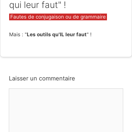
qui leur faut" !
Catégories
Fautes de conjugaison ou de grammaire
Mais : "
Les outils qu'IL leur faut
" !
Laisser un commentaire
Commentaire