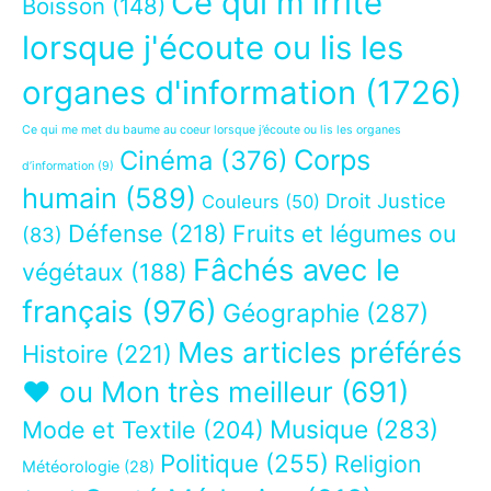
Ce qui m'irrite
Boisson
(148)
lorsque j'écoute ou lis les
organes d'information
(1726)
Ce qui me met du baume au coeur lorsque j’écoute ou lis les organes
Corps
Cinéma
(376)
d’information
(9)
humain
(589)
Droit Justice
Couleurs
(50)
Défense
(218)
Fruits et légumes ou
(83)
Fâchés avec le
végétaux
(188)
français
(976)
Géographie
(287)
Mes articles préférés
Histoire
(221)
❤ ou Mon très meilleur
(691)
Musique
(283)
Mode et Textile
(204)
Politique
(255)
Religion
Météorologie
(28)