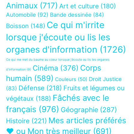
Animaux
(717)
Art et culture
(180)
Automobile
(92)
Bande dessinée
(84)
Ce qui m'irrite
Boisson
(148)
lorsque j'écoute ou lis les
organes d'information
(1726)
Ce qui me met du baume au coeur lorsque j’écoute ou lis les organes
Corps
Cinéma
(376)
d’information
(9)
humain
(589)
Droit Justice
Couleurs
(50)
Défense
(218)
Fruits et légumes ou
(83)
Fâchés avec le
végétaux
(188)
français
(976)
Géographie
(287)
Mes articles préférés
Histoire
(221)
❤ ou Mon très meilleur
(691)