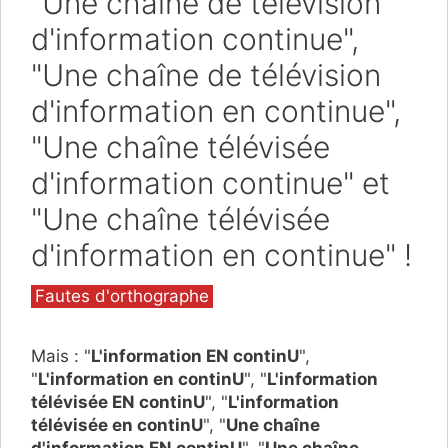
"Une chaîne de télévision
d'information continue",
"Une chaîne de télévision
d'information en continue",
"Une chaîne télévisée
d'information continue" et
"Une chaîne télévisée
d'information en continue" !
Catégories
Fautes d'orthographe
Mais : "
L'information EN continU
",
"
L'information en continU
", "
L'information
télévisée EN continU
", "
L'information
télévisée en continU
", "
Une chaîne