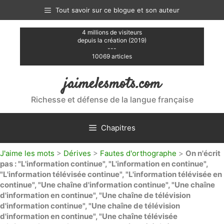
Aller
Tout savoir sur ce blogue et son auteur
au
contenu
4 millions de visiteurs
depuis la création (2019)
---
10069 articles
jaimelesmots.com
Richesse et défense de la langue française
Chapitres
J'aime les mots
>
Dérives
>
Fautes d'orthographe
>
On n'écrit
pas : "L'information continue", "L'information en continue",
"L'information télévisée continue", "L'information télévisée en
continue", "Une chaîne d'information continue", "Une chaîne
d'information en continue", "Une chaîne de télévision
d'information continue", "Une chaîne de télévision
d'information en continue", "Une chaîne télévisée