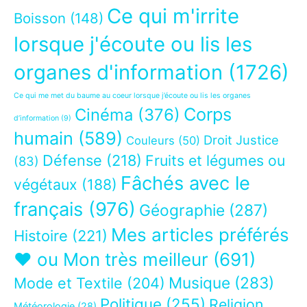
Ce qui m'irrite
Boisson
(148)
lorsque j'écoute ou lis les
organes d'information
(1726)
Ce qui me met du baume au coeur lorsque j’écoute ou lis les organes
Corps
Cinéma
(376)
d’information
(9)
humain
(589)
Droit Justice
Couleurs
(50)
Défense
(218)
Fruits et légumes ou
(83)
Fâchés avec le
végétaux
(188)
français
(976)
Géographie
(287)
Mes articles préférés
Histoire
(221)
❤ ou Mon très meilleur
(691)
Musique
(283)
Mode et Textile
(204)
Politique
(255)
Religion
Météorologie
(28)