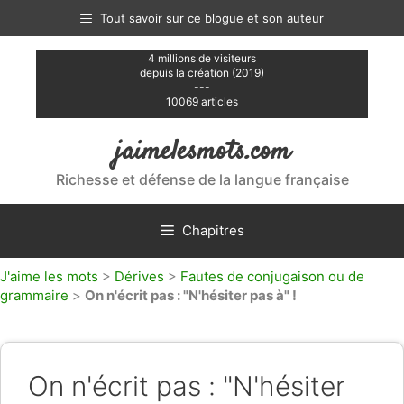
Aller
Tout savoir sur ce blogue et son auteur
au
contenu
4 millions de visiteurs
depuis la création (2019)
---
10069 articles
jaimelesmots.com
Richesse et défense de la langue française
Chapitres
J'aime les mots
>
Dérives
>
Fautes de conjugaison ou de
grammaire
>
On n'écrit pas : "N'hésiter pas à" !
On n'écrit pas : "N'hésiter