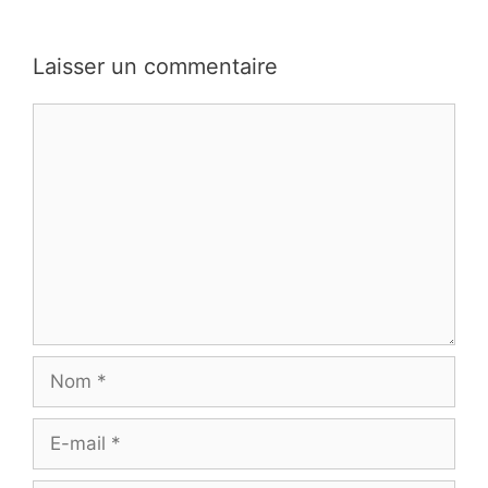
Laisser un commentaire
Commentaire
Nom
E-
mail