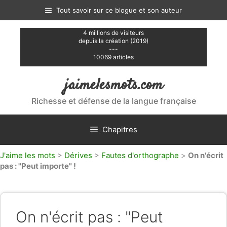
Aller
Tout savoir sur ce blogue et son auteur
au
contenu
4 millions de visiteurs
depuis la création (2019)
---
10069 articles
jaimelesmots.com
Richesse et défense de la langue française
Chapitres
J'aime les mots
>
Dérives
>
Fautes d'orthographe
>
On n'écrit
pas : "Peut importe" !
On n'écrit pas : "Peut