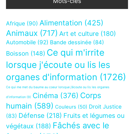
Mots-clés
Alimentation
(425)
Afrique
(90)
Animaux
(717)
Art et culture
(180)
Automobile
(92)
Bande dessinée
(84)
Ce qui m'irrite
Boisson
(148)
lorsque j'écoute ou lis les
organes d'information
(1726)
Ce qui me met du baume au coeur lorsque j’écoute ou lis les organes
Corps
Cinéma
(376)
d’information
(9)
humain
(589)
Droit Justice
Couleurs
(50)
Défense
(218)
Fruits et légumes ou
(83)
Fâchés avec le
végétaux
(188)