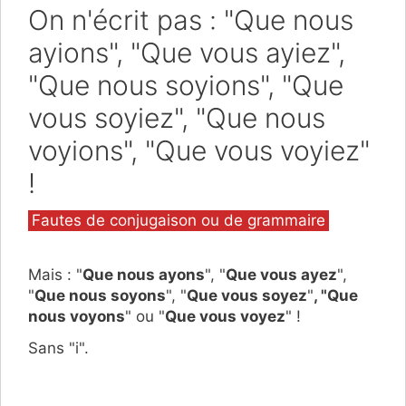
On n'écrit pas : "Que nous
ayions", "Que vous ayiez",
"Que nous soyions", "Que
vous soyiez", "Que nous
voyions", "Que vous voyiez"
!
Catégories
Fautes de conjugaison ou de grammaire
Mais : "
Que nous ayons
", "
Que vous ayez
",
"
Que nous soyons
", "
Que vous soyez
"
, "Que
nous voyons
" ou "
Que vous voyez
" !
Sans "i".