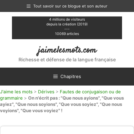
Aller
Tout savoir sur ce blogue et son auteur
au
contenu
4 millions de visiteurs
depuis la création (2019)
---
10069 articles
jaimelesmots.com
Richesse et défense de la langue française
Chapitres
J'aime les mots
>
Dérives
>
Fautes de conjugaison ou de
grammaire
>
On n'écrit pas : "Que nous ayions", "Que vous
ayiez", "Que nous soyions", "Que vous soyiez", "Que nous
voyions", "Que vous voyiez" !