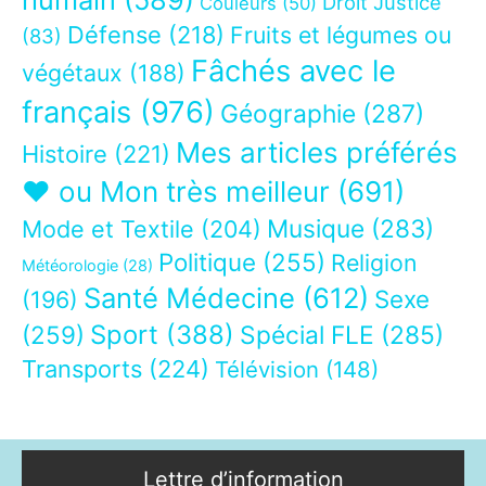
Droit Justice
Couleurs
(50)
Défense
(218)
Fruits et légumes ou
(83)
Fâchés avec le
végétaux
(188)
français
(976)
Géographie
(287)
Mes articles préférés
Histoire
(221)
❤ ou Mon très meilleur
(691)
Musique
(283)
Mode et Textile
(204)
Politique
(255)
Religion
Météorologie
(28)
Santé Médecine
(612)
Sexe
(196)
Sport
(388)
(259)
Spécial FLE
(285)
Transports
(224)
Télévision
(148)
Lettre d’information