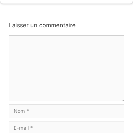
Laisser un commentaire
Commentaire
Nom
E-
mail