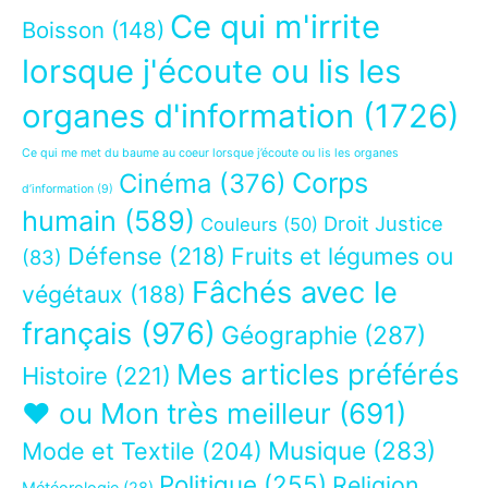
Ce qui m'irrite
Boisson
(148)
lorsque j'écoute ou lis les
organes d'information
(1726)
Ce qui me met du baume au coeur lorsque j’écoute ou lis les organes
Corps
Cinéma
(376)
d’information
(9)
humain
(589)
Droit Justice
Couleurs
(50)
Défense
(218)
Fruits et légumes ou
(83)
Fâchés avec le
végétaux
(188)
français
(976)
Géographie
(287)
Mes articles préférés
Histoire
(221)
❤ ou Mon très meilleur
(691)
Musique
(283)
Mode et Textile
(204)
Politique
(255)
Religion
Météorologie
(28)