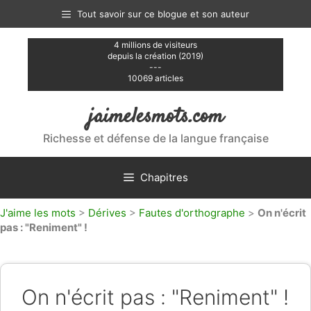
Aller
Tout savoir sur ce blogue et son auteur
au
contenu
4 millions de visiteurs
depuis la création (2019)
---
10069 articles
jaimelesmots.com
Richesse et défense de la langue française
Chapitres
J'aime les mots
>
Dérives
>
Fautes d'orthographe
>
On n'écrit
pas : "Reniment" !
On n'écrit pas : "Reniment" !