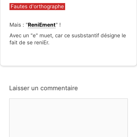
Catégories
Fautes d'orthographe
Mais : "
ReniEment
" !
Avec un "e" muet, car ce susbstantif désigne le
fait de se reniEr.
Laisser un commentaire
Commentaire