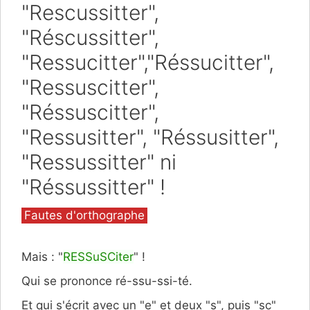
"Rescussitter",
"Réscussitter",
"Ressucitter","Réssucitter",
"Ressuscitter",
"Réssuscitter",
"Ressusitter", "Réssusitter",
"Ressussitter" ni
"Réssussitter" !
Catégories
Fautes d'orthographe
Mais : "
RESSuSCiter
" !
Qui se prononce ré-ssu-ssi-té.
Et qui s'écrit avec un "e" et deux "s", puis "sc"