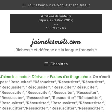
Aller
Tout savoir sur ce blogue et son auteur
au
contenu
4 millions de visiteurs
depuis la création (2019)
---
10069 articles
jaimelesmots.com
Richesse et défense de la langue française
Chapitres
J'aime les mots
>
Dérives
>
Fautes d'orthographe
>
On n'écrit
pas : "Rescuciter", "Réscuciter", "Rescusiter", "Réscusiter",
"Rescussiter", "Réscussiter", "Ressuciter","Réssuciter",
"Ressusciter", "Réssusciter", "Ressusiter", "Réssusiter",
"Ressussiter", "Réssussiter", "Rescucitter", "Réscucitter",
"Rescusitter", "Réscusitter", "Rescussitter", "Réscussitter",
"Ressucitter","Réssucitter", "Ressuscitter", "Réssuscitter",