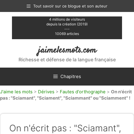
Aller
Tout savoir sur ce blogue et son auteur
au
contenu
4 millions de visiteurs
depuis la création (2019)
---
10069 articles
jaimelesmots.com
Richesse et défense de la langue française
Chapitres
J'aime les mots
>
Dérives
>
Fautes d'orthographe
>
On n'écrit
pas : "Sciamant", "Sciament", "Sciammant" ou "Sciamment" !
On n'écrit pas : "Sciamant",