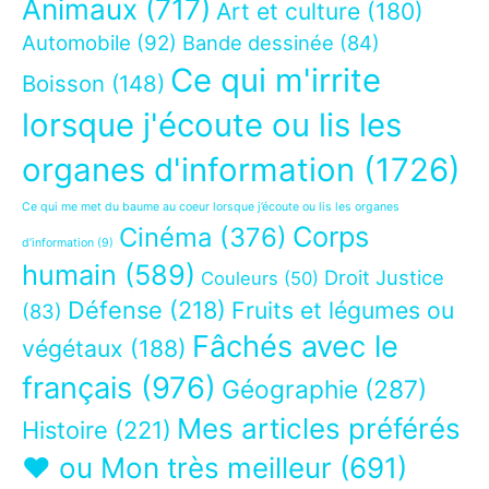
Animaux
(717)
Art et culture
(180)
Automobile
(92)
Bande dessinée
(84)
Ce qui m'irrite
Boisson
(148)
lorsque j'écoute ou lis les
organes d'information
(1726)
Ce qui me met du baume au coeur lorsque j’écoute ou lis les organes
Corps
Cinéma
(376)
d’information
(9)
humain
(589)
Droit Justice
Couleurs
(50)
Défense
(218)
Fruits et légumes ou
(83)
Fâchés avec le
végétaux
(188)
français
(976)
Géographie
(287)
Mes articles préférés
Histoire
(221)
❤ ou Mon très meilleur
(691)