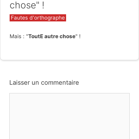
chose" !
Catégories
Fautes d'orthographe
Mais : "
ToutE autre chose
" !
Laisser un commentaire
Commentaire