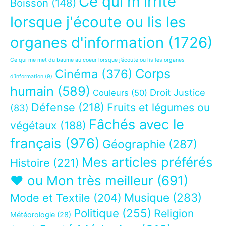
Ce qui m'irrite
Boisson
(148)
lorsque j'écoute ou lis les
organes d'information
(1726)
Ce qui me met du baume au coeur lorsque j’écoute ou lis les organes
Corps
Cinéma
(376)
d’information
(9)
humain
(589)
Droit Justice
Couleurs
(50)
Défense
(218)
Fruits et légumes ou
(83)
Fâchés avec le
végétaux
(188)
français
(976)
Géographie
(287)
Mes articles préférés
Histoire
(221)
❤ ou Mon très meilleur
(691)
Musique
(283)
Mode et Textile
(204)
Politique
(255)
Religion
Météorologie
(28)