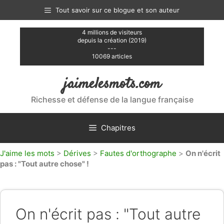
Aller
Tout savoir sur ce blogue et son auteur
au
contenu
4 millions de visiteurs
depuis la création (2019)
---
10069 articles
jaimelesmots.com
Richesse et défense de la langue française
Chapitres
J'aime les mots
>
Dérives
>
Fautes d'orthographe
>
On n'écrit
pas : "Tout autre chose" !
On n'écrit pas : "Tout autre