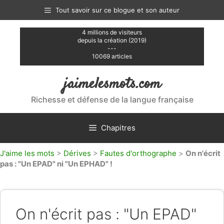
Aller
Tout savoir sur ce blogue et son auteur
au
contenu
4 millions de visiteurs
depuis la création (2019)
---
10069 articles
jaimelesmots.com
Richesse et défense de la langue française
Chapitres
J'aime les mots
>
Dérives
>
Fautes d'orthographe
>
On n'écrit
pas : "Un EPAD" ni "Un EPHAD" !
On n'écrit pas : "Un EPAD"