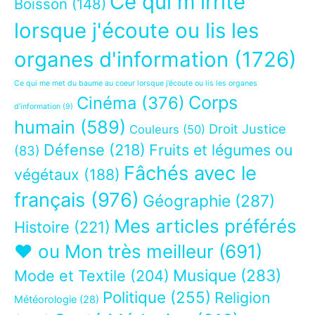
Ce qui m'irrite
Boisson
(148)
lorsque j'écoute ou lis les
organes d'information
(1726)
Ce qui me met du baume au coeur lorsque j’écoute ou lis les organes
Corps
Cinéma
(376)
d’information
(9)
humain
(589)
Droit Justice
Couleurs
(50)
Défense
(218)
Fruits et légumes ou
(83)
Fâchés avec le
végétaux
(188)
français
(976)
Géographie
(287)
Mes articles préférés
Histoire
(221)
❤ ou Mon très meilleur
(691)
Musique
(283)
Mode et Textile
(204)
Politique
(255)
Religion
Météorologie
(28)