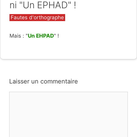
ni "Un EPHAD" !
Catégories
Fautes d'orthographe
Mais : "
Un EHPAD
" !
Laisser un commentaire
Commentaire